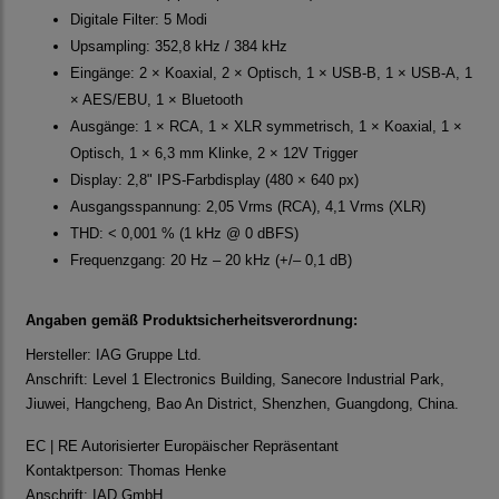
Digitale Filter: 5 Modi
Upsampling: 352,8 kHz / 384 kHz
Eingänge: 2 × Koaxial, 2 × Optisch, 1 × USB-B, 1 × USB-A, 1
× AES/EBU, 1 × Bluetooth
Ausgänge: 1 × RCA, 1 × XLR symmetrisch, 1 × Koaxial, 1 ×
Optisch, 1 × 6,3 mm Klinke, 2 × 12V Trigger
Display: 2,8" IPS-Farbdisplay (480 × 640 px)
Ausgangsspannung: 2,05 Vrms (RCA), 4,1 Vrms (XLR)
THD: < 0,001 % (1 kHz @ 0 dBFS)
Frequenzgang: 20 Hz – 20 kHz (+/– 0,1 dB)
Angaben gemäß Produktsicherheitsverordnung:
Hersteller: IAG Gruppe Ltd.
Anschrift: Level 1 Electronics Building, Sanecore Industrial Park,
Jiuwei, Hangcheng, Bao An District, Shenzhen, Guangdong, China.
EC | RE Autorisierter Europäischer Repräsentant
Kontaktperson: Thomas Henke
Anschrift: IAD GmbH