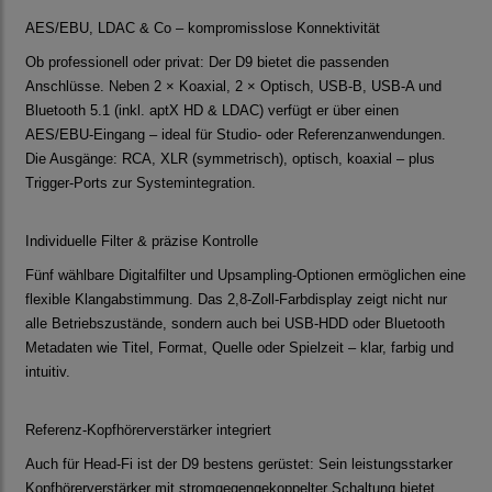
AES/EBU, LDAC & Co – kompromisslose Konnektivität
Ob professionell oder privat: Der D9 bietet die passenden
Anschlüsse. Neben 2 × Koaxial, 2 × Optisch, USB-B, USB-A und
Bluetooth 5.1 (inkl. aptX HD & LDAC) verfügt er über einen
AES/EBU-Eingang – ideal für Studio- oder Referenzanwendungen.
Die Ausgänge: RCA, XLR (symmetrisch), optisch, koaxial – plus
Trigger-Ports zur Systemintegration.
Individuelle Filter & präzise Kontrolle
Fünf wählbare Digitalfilter und Upsampling-Optionen ermöglichen eine
flexible Klangabstimmung. Das 2,8-Zoll-Farbdisplay zeigt nicht nur
alle Betriebszustände, sondern auch bei USB-HDD oder Bluetooth
Metadaten wie Titel, Format, Quelle oder Spielzeit – klar, farbig und
intuitiv.
Referenz-Kopfhörerverstärker integriert
Auch für Head-Fi ist der D9 bestens gerüstet: Sein leistungsstarker
Kopfhörerverstärker mit stromgegengekoppelter Schaltung bietet