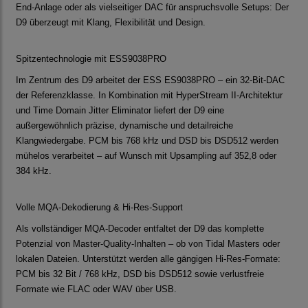
End-Anlage oder als vielseitiger DAC für anspruchsvolle Setups: Der
D9 überzeugt mit Klang, Flexibilität und Design.
Spitzentechnologie mit ESS9038PRO
Im Zentrum des D9 arbeitet der ESS ES9038PRO – ein 32-Bit-DAC
der Referenzklasse. In Kombination mit HyperStream II-Architektur
und Time Domain Jitter Eliminator liefert der D9 eine
außergewöhnlich präzise, dynamische und detailreiche
Klangwiedergabe. PCM bis 768 kHz und DSD bis DSD512 werden
mühelos verarbeitet – auf Wunsch mit Upsampling auf 352,8 oder
384 kHz.
Volle MQA-Dekodierung & Hi-Res-Support
Als vollständiger MQA-Decoder entfaltet der D9 das komplette
Potenzial von Master-Quality-Inhalten – ob von Tidal Masters oder
lokalen Dateien. Unterstützt werden alle gängigen Hi-Res-Formate:
PCM bis 32 Bit / 768 kHz, DSD bis DSD512 sowie verlustfreie
Formate wie FLAC oder WAV über USB.