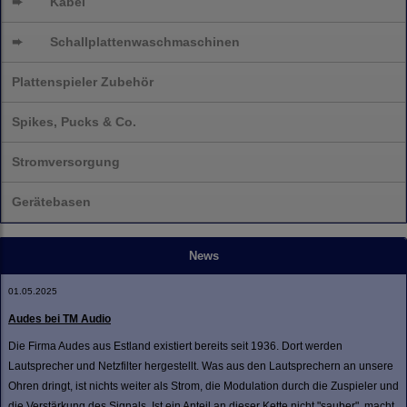
➨
Kabel
➨
Schallplatten
waschmaschinen
Plattenspieler Zubehör
Spikes, Pucks & Co.
Stromversorgung
Gerätebasen
News
01.05.2025
Audes bei TM Audio
Die Firma Audes aus Estland existiert bereits seit 1936. Dort werden
Lautsprecher und Netzfilter hergestellt. Was aus den Lautsprechern an unsere
Ohren dringt, ist nichts weiter als Strom, die Modulation durch die Zuspieler und
die Verstärkung des Signals. Ist ein Anteil an dieser Kette nicht "sauber", macht