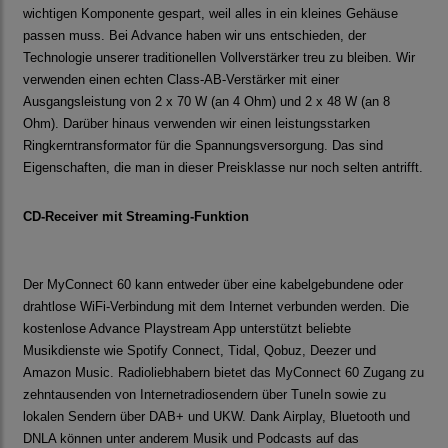
wichtigen Komponente gespart, weil alles in ein kleines Gehäuse
passen muss. Bei Advance haben wir uns entschieden, der
Technologie unserer traditionellen Vollverstärker treu zu bleiben. Wir
verwenden einen echten Class-AB-Verstärker mit einer
Ausgangsleistung von 2 x 70 W (an 4 Ohm) und 2 x 48 W (an 8
Ohm). Darüber hinaus verwenden wir einen leistungsstarken
Ringkerntransformator für die Spannungsversorgung. Das sind
Eigenschaften, die man in dieser Preisklasse nur noch selten antrifft.
CD-Receiver mit Streaming-Funktion
Der MyConnect 60 kann entweder über eine kabelgebundene oder
drahtlose WiFi-Verbindung mit dem Internet verbunden werden. Die
kostenlose Advance Playstream App unterstützt beliebte
Musikdienste wie Spotify Connect, Tidal, Qobuz, Deezer und
Amazon Music. Radioliebhabern bietet das MyConnect 60 Zugang zu
zehntausenden von Internetradiosendern über TuneIn sowie zu
lokalen Sendern über DAB+ und UKW. Dank Airplay, Bluetooth und
DNLA können unter anderem Musik und Podcasts auf das