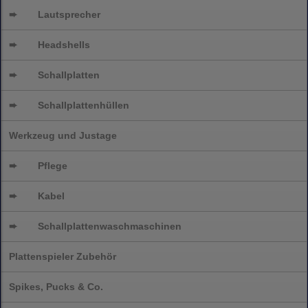
➨
Lautsprecher
➨
Headshells
➨
Schallplatten
➨
Schallplattenhüllen
Werkzeug und Justage
➨
Pflege
➨
Kabel
➨
Schallplatten
waschmaschinen
Plattenspieler Zubehör
Spikes, Pucks & Co.