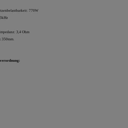
itzenbelastbarkeit: 770W
23kHz
Impedanz: 3,4 Ohm
 x 350mm.
sverordnung: