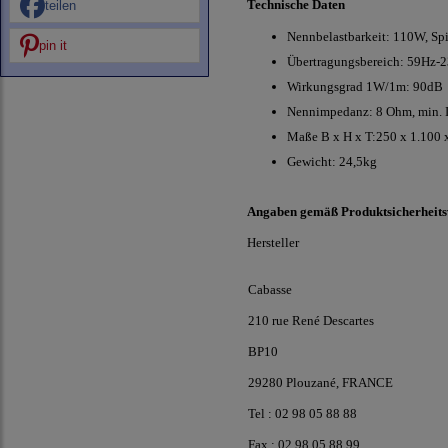
Technische Daten
teilen
Nennbelastbarkeit: 110W, Sp
pin it
Übertragungsbereich: 59Hz-
Wirkungsgrad 1W/1m: 90dB
Nennimpedanz: 8 Ohm, min. 
Maße B x H x T:250 x 1.100
Gewicht: 24,5kg
Angaben gemäß Produktsicherheit
Hersteller
Cabasse
210 rue René Descartes
BP10
29280 Plouzané, FRANCE
Tel : 02 98 05 88 88
Fax : 02 98 05 88 99