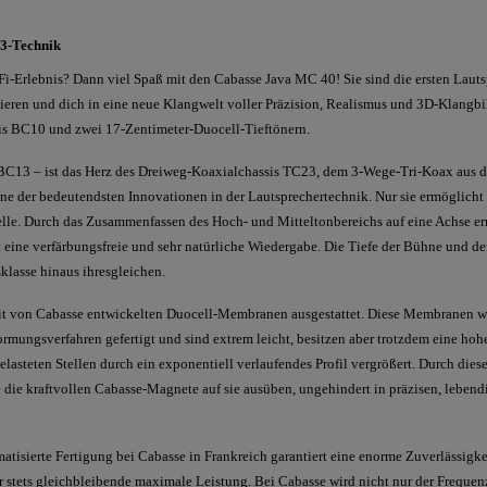
13-Technik
-Erlebnis? Dann viel Spaß mit den Cabasse Java MC 40! Sie sind die ersten Lautspr
ren und dich in eine neue Klangwelt voller Präzision, Realismus und 3D-Klangbild
s BC10 und zwei 17-Zentimeter-Duocell-Tieftönern.
 BC13 – ist das Herz des Dreiweg-Koaxialchassis TC23, dem 3-Wege-Tri-Koax aus d
ne der bedeutendsten Innovationen in der Lautsprechertechnik. Nur sie ermöglicht
uelle. Durch das Zusammenfassen des Hoch- und Mitteltonbereichs auf eine Achse er
 eine verfärbungsfreie und sehr natürliche Wiedergabe. Die Tiefe der Bühne und de
klasse hinaus ihresgleichen.
mit von Cabasse entwickelten Duocell-Membranen ausgestattet. Diese Membranen 
rmungsverfahren gefertigt und sind extrem leicht, besitzen aber trotzdem eine ho
 belasteten Stellen durch ein exponentiell verlaufendes Profil vergrößert. Durch d
die kraftvollen Cabasse-Magnete auf sie ausüben, ungehindert in präzisen, lebend
matisierte Fertigung bei Cabasse in Frankreich garantiert eine enorme Zuverlässigk
r stets gleichbleibende maximale Leistung. Bei Cabasse wird nicht nur der Freque