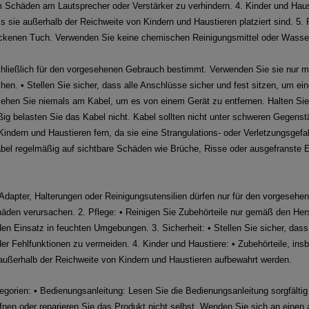
Schäden am Lautsprecher oder Verstärker zu verhindern. 4. Kinder und Haust
ss sie außerhalb der Reichweite von Kindern und Haustieren platziert sind. 5. 
ockenen Tuch. Verwenden Sie keine chemischen Reinigungsmittel oder Wasse
hließlich für den vorgesehenen Gebrauch bestimmt. Verwenden Sie sie nur mi
hen. • Stellen Sie sicher, dass alle Anschlüsse sicher und fest sitzen, um ei
iehen Sie niemals am Kabel, um es von einem Gerät zu entfernen. Halten Sie
g belasten Sie das Kabel nicht. Kabel sollten nicht unter schweren Gegenstä
Kindern und Haustieren fern, da sie eine Strangulations- oder Verletzungsgefa
Kabel regelmäßig auf sichtbare Schäden wie Brüche, Risse oder ausgefranst
 Adapter, Halterungen oder Reinigungsutensilien dürfen nur für den vorgeseh
en verursachen. 2. Pflege: • Reinigen Sie Zubehörteile nur gemäß den Her
en Einsatz in feuchten Umgebungen. 3. Sicherheit: • Stellen Sie sicher, dass 
r Fehlfunktionen zu vermeiden. 4. Kinder und Haustiere: • Zubehörteile, insbe
 außerhalb der Reichweite von Kindern und Haustieren aufbewahrt werden.
gorien: • Bedienungsanleitung: Lesen Sie die Bedienungsanleitung sorgfältig
nen oder reparieren Sie das Produkt nicht selbst. Wenden Sie sich an einen a