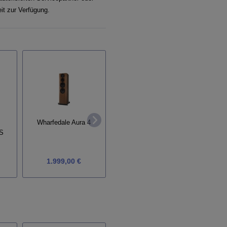
it zur Verfügung.
Wharfedale Aura 4
ATC SCM40A
2S
Fyne
Aktivlautsprecher
1.999,00 €
5.930,00 €
a