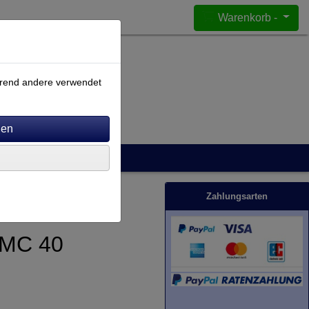
Warenkorb -
ährend andere verwendet
Zahlungsarten
 MC 40