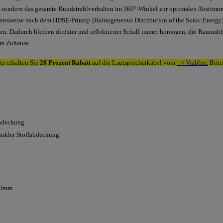
, sondern das gesamte Rundstrahlverhalten im 360°-Winkel zur optimalen Abstim
nsweise nach dem HDSE-Prinzip (Homogeneous Distribution of the Sonic Energy) e
en. Dadurch bleiben direkter und reflektierter Schall immer homogen, die Raumabbil
em Zuhause.
er erhalten Sie
20 Prozent
Rabatt
auf die Lautsprecherkabel vom
--> Viablue.
Bitte
abdeckung
unkler Stoffabdeckung
00mm