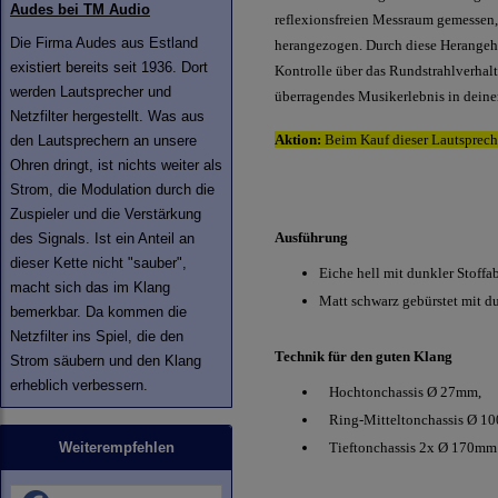
Audes bei TM Audio
reflexionsfreien Messraum gemessen
Die Firma Audes aus Estland
herangezogen. Durch diese Herangehe
existiert bereits seit 1936. Dort
Kontrolle über das Rundstrahlverhalt
werden Lautsprecher und
überragendes Musikerlebnis in dein
Netzfilter hergestellt. Was aus
Aktion:
Beim Kauf dieser Lautsprech
den Lautsprechern an unsere
Ohren dringt, ist nichts weiter als
Strom, die Modulation durch die
Zuspieler und die Verstärkung
Ausführung
des Signals. Ist ein Anteil an
dieser Kette nicht "sauber",
Eiche hell mit dunkler Stoff
macht sich das im Klang
Matt schwarz gebürstet mit d
bemerkbar. Da kommen die
Netzfilter ins Spiel, die den
Technik für den guten Klang
Strom säubern und den Klang
erheblich verbessern.
Hochtonchassis Ø 27mm,
Ring-Mitteltonchassis Ø 1
Weiterempfehlen
Tieftonchassis 2x Ø 170mm