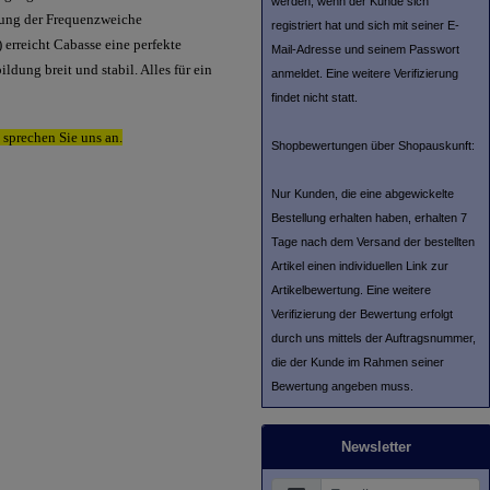
werden, wenn der Kunde sich
mung der Frequenzweiche
registriert hat und sich mit seiner E-
rreicht Cabasse eine perfekte
Mail-Adresse und seinem Passwort
dung breit und stabil. Alles für ein
anmeldet. Eine weitere Verifizierung
findet nicht statt.
 sprechen Sie uns an.
Shopbewertungen über Shopauskunft:
Nur Kunden, die eine abgewickelte
Bestellung erhalten haben, erhalten 7
Tage nach dem Versand der bestellten
Artikel einen individuellen Link zur
Artikelbewertung. Eine weitere
Verifizierung der Bewertung erfolgt
durch uns mittels der Auftragsnummer,
die der Kunde im Rahmen seiner
Bewertung angeben muss.
Newsletter