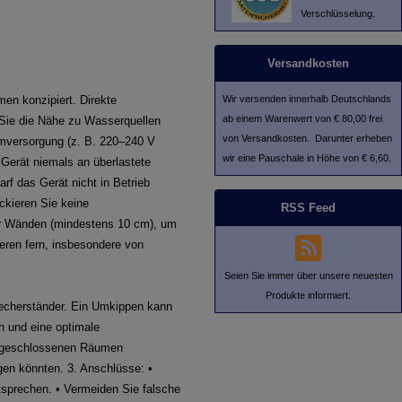
Verschlüsselung.
Versandkosten
Wir versenden innerhalb Deutschlands
men konzipiert. Direkte
ab einem Warenwert von € 80,00 frei
 Sie die Nähe zu Wasserquellen
von Versandkosten. Darunter erheben
omversorgung (z. B. 220–240 V
wir eine Pauschale in Höhe von € 6,60.
Gerät niemals an überlastete
f das Gerät nicht in Betrieb
ckieren Sie keine
RSS Feed
er Wänden (mindestens 10 cm), um
ieren fern, insbesondere von
Seien Sie immer über unsere neuesten
Produkte informiert.
precherständer. Ein Umkippen kann
n und eine optimale
n, geschlossenen Räumen
gen könnten. 3. Anschlüsse: •
tsprechen. • Vermeiden Sie falsche