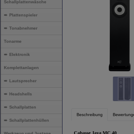
Schallplattenwäsche
➨
Plattenspieler
➨
Tonabnehmer
Tonarme
➨
Elektronik
Komplettanlagen
➨
Lautsprecher
➨
Headshells
➨
Schallplatten
Beschreibung
Bewertung
➨
Schallplattenhüllen
Cabasse Java MC 40
Werkzeug und Justage