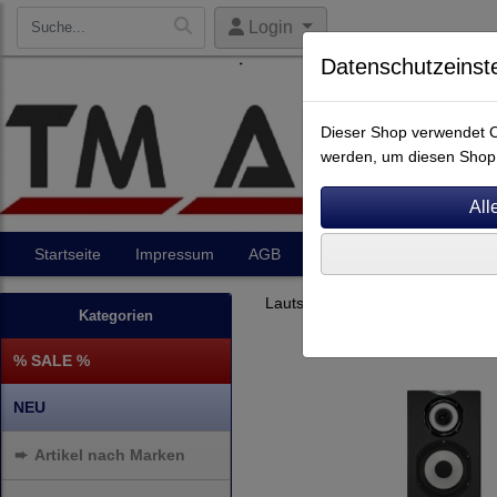
Login
Datenschutzeinst
Dieser Shop verwendet Co
werden, um diesen Shop 
Startseite
Impressum
AGB
Artikel
Kontakt
Lautsprecher
Standlautsprec
Kategorien
% SALE %
NEU
➨
Artikel nach Marken