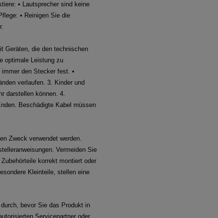
iere: • Lautsprecher sind keine
Pflege: • Reinigen Sie die
r.
t Geräten, die den technischen
ne optimale Leistung zu
 immer den Stecker fest. •
nden verlaufen. 3. Kinder und
hr darstellen können. 4.
e Enden. Beschädigte Kabel müssen
enen Zweck verwendet werden.
stelleranweisungen. Vermeiden Sie
Zubehörteile korrekt montiert oder
sondere Kleinteile, stellen eine
 durch, bevor Sie das Produkt in
utorisierten Servicepartner oder