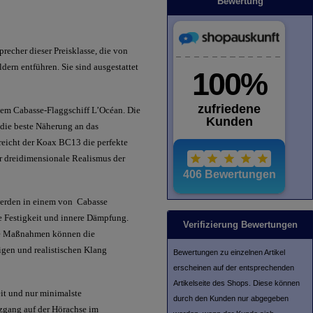
Bewertung
echer dieser Preisklasse, die von
ern entführen. Sie sind ausgestattet
em Cabasse-Flaggschiff L’Océan. Die
 die beste Näherung an das
reicht der Koax BC13 die perfekte
r dreidimensionale Realismus der
werden in einem von Cabasse
he Festigkeit und innere Dämpfung.
Verifizierung Bewertungen
iese Maßnahmen können die
igen und realistischen Klang
Bewertungen zu einzelnen Artikel
erscheinen auf der entsprechenden
Artikelseite des Shops. Diese können
eit und nur minimalste
durch den Kunden nur abgegeben
nzgang auf der Hörachse im