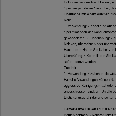
Polungen bei den Anschlüssen, um 
Spielzeuge. Stellen Sie sicher, da
Oberfläche mit einem weichen, tr
Kabel:
1. Verwendung: • Kabel sind aussc
Spezifikationen der Kabel entsprec
gewährleisten. 2. Handhabung: • Z
Knicken, überdehnen oder übermäßi
Haustiere: • Halten Sie Kabel von 
Überprüfung: • Kontrollieren Sie 
sofort ersetzt werden.
Zubehör:
1. Verwendung: • Zubehörteile wie
Falsche Anwendungen können Schäd
aggressive Reinigungsmittel oder d
angeschlossen sind, um Unfälle ode
Erstickungsgefahr dar und sollten
Gemeinsame Hinweise für alle Kate
Betrieb nehmen. • Reparaturen: Öff