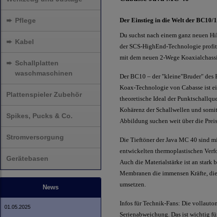
➨
Pflege
Der Einstieg in die Welt der BC10/
Du suchst nach einem ganz neuen HiFi
➨
Kabel
der SCS-HighEnd-Technologie profitie
mit dem neuen 2-Wege Koaxialchassi
➨
Schallplatten
waschmaschinen
Der BC10 – der "kleine"Bruder" des
Koax-Technologie von Cabasse ist ei
Plattenspieler Zubehör
theoretische Ideal der Punktschallq
Kohärenz der Schallwellen und somit
Spikes, Pucks & Co.
Abbildung suchen weit über die Preis
Stromversorgung
Die Tieftöner der Java MC 40 sind 
entwickelten thermoplastischen Verfo
Gerätebasen
Auch die Materialstärke ist an stark
Membranen die immensen Kräfte, die 
umsetzen.
News
Infos für Technik-Fans: Die vollauto
01.05.2025
Serienabweichung. Das ist wichtig fü