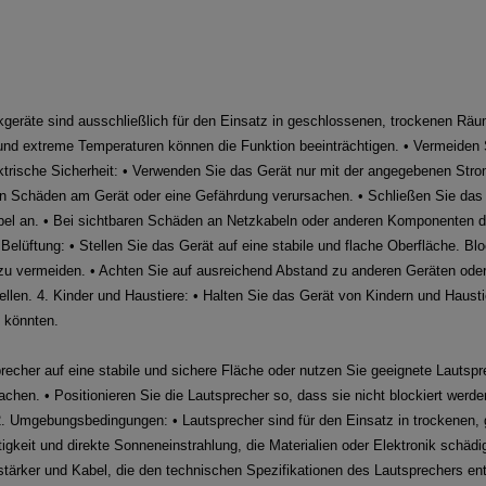
kgeräte sind ausschließlich für den Einsatz in geschlossenen, trockenen Räu
und extreme Temperaturen können die Funktion beeinträchtigen. • Vermeiden
ektrische Sicherheit: • Verwenden Sie das Gerät nur mit der angegebenen Str
nn Schäden am Gerät oder eine Gefährdung verursachen. • Schließen Sie das 
l an. • Bei sichtbaren Schäden an Netzkabeln oder anderen Komponenten dar
lüftung: • Stellen Sie das Gerät auf eine stabile und flache Oberfläche. Blo
 zu vermeiden. • Achten Sie auf ausreichend Abstand zu anderen Geräten od
ellen. 4. Kinder und Haustiere: • Halten Sie das Gerät von Kindern und Haust
n könnten.
sprecher auf eine stabile und sichere Fläche oder nutzen Sie geeignete Lauts
hen. • Positionieren Sie die Lautsprecher so, dass sie nicht blockiert werde
. 2. Umgebungsbedingungen: • Lautsprecher sind für den Einsatz in trockene
gkeit und direkte Sonneneinstrahlung, die Materialien oder Elektronik schädi
tärker und Kabel, die den technischen Spezifikationen des Lautsprechers en