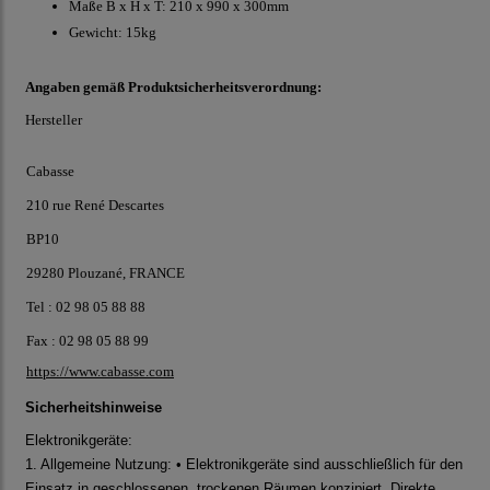
Maße B x H x T: 210 x 990 x 300mm
Gewicht: 15kg
Angaben gemäß Produktsicherheitsverordnung:
Hersteller
Cabasse
210 rue René Descartes
BP10
29280 Plouzané, FRANCE
Tel : 02 98 05 88 88
Fax : 02 98 05 88 99
https://www.cabasse.com
Sicherheitshinweise
Elektronikgeräte:
1. Allgemeine Nutzung: • Elektronikgeräte sind ausschließlich für den
Einsatz in geschlossenen, trockenen Räumen konzipiert. Direkte