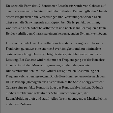
Die spezielle Form der 17-Zentimeter-Basschassis wurde von Cabasse auf
maximale mechanische Steifigkeit hin optimiert. Dadurch gibt das Chassis
tiefere Frequenzen ohne Verzerrungen und Verfärbungen wieder. Dazu
trägt auch die Schwingspule aus Kapton bei. Sie ist perfekt ventiliert,
wodurch sie noch höher belastbar wird und noch schneller reagieren kann.
Beides verhilft dem Chassis zu einem herausragenden Dynamikvermögen.
Infos für Technik-Fans: Die vollautomatisierte Fertigung bei Cabasse in
Frankreich garantiert eine enorme Zuverlässigkeit und nur minimalste
Serienabweichung. Das ist wichtig für stets gleichbleibende maximale
Leistung. Bei Cabasse wird nicht nur der Frequenzgang auf der Hörachse
im reflexionsfreien Messraum gemessen, sondern das gesamte
Rundstrahlverhalten im 360°-Winkel zur optimalen Abstimmung der
Frequenzweiche herangezogen. Durch diese Herangehensweise nach dem
HDSE-Prinzip (Homogeneous Distribution of the Sonic Energy) erreicht
Cabasse eine perfekte Kontrolle über das Rundstrahlverhalten. Dadurch
bleiben direkter und reflektierter Schall immer homogen, die
Raumabbildung breit und stabil. Alles für ein überragendes Musikerlebnis
in deinem Zuhause.