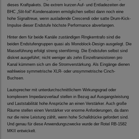
dieses Kraftpakets. Die extrem kurzen Auf- und Entladezeiten der
BHC „Slit-foil“-Kondensatoren ermöglichen selbst dann noch eine
hohe Signaltreue, wenn ausladende Crescendi oder satte Drum-Kick-
Impulse dieser Endstufe höchste Performance abverlangen.
Hinter dem für beide Kanäle zuständigen Ringkerntrafo sind die
beiden Endstufengruppen quasi als Monoblock-Design ausgelegt. Die
Masseführung erfolgt streng sternförmig. Die Endstufen selbst sind
diskret ausgeführt; nicht weniger als zehn Einzeltransistoren pro
Kanal kümmern sich um die Stromverstärkung. Als Eingänge dienen
wahlweise symmetrische XLR- oder unsymmetrische Cinch-
Buchsen.
Lautsprecher mit unterdurchschnittlichem Wirkungsgrad oder
komplexem Impedanzverlauf stellen in Bezug auf Ausgangsleistung
und Laststabilität hohe Ansprüche an einen Verstärker. Auch große
Räume stellen einen Verstärker vor enorme Anforderungen, da dann
nur die reine Leistung zählt, wenn hohe Schalldrücke gefordert sind.
Und genau für diese Anwendungszwecke wurde der Rotel RB-1582
MKII entwickelt.