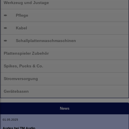
Werkzeug und Justage
➨
Pflege
➨
Kabel
➨
Schallplatten
waschmaschinen
Plattenspieler Zubehör
Spikes, Pucks & Co.
Stromversorgung
Gerätebasen
News
01.05.2025
Audes bei TM Audio