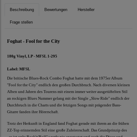
Beschreibung
Bewertungen
Hersteller
Frage stellen
Foghat - Fool for the City
180g Vinyl, LP - MFSL 1-295
Label: MFSL
Die britische Blues-Rock Combo Foghat hatte mit dem 1975er Album
"Fool for the City" endlich den großen Durchbruch. Nach diversen kleinen
Alben und Jahren des Tourens mit einem immer weiter ausgetüftelten Stil
an rockigen Blues Nummer gelang mit der Single „Slow Ride" endlich der
Durchbruch in die Charts und die fetzigen Songs mit prägender Bass-
Gitarre fanden ihre Hörerschaft.
Trotz der Herkunft in England fand Foghat gerade mit ihrem an die frühen
ZZ-Top erinnernden Stil eine große Zuhörerschaft. Das Grundprinzip des
„es ist only Rock'n'Roll" wurde nie angetastet und auch die Disco und