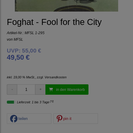
Foghat - Fool for the City
Artikel-Nr.:
MFSL 1-295
von
MFSL
UVP: 55,00 €
49,50 €
inkl. 19,00 % MwSt., zzgl.
Versandkosten
in den Warenkorb
[*2]
Lieferzeit: 1 bis 3 Tage
teilen
pin it