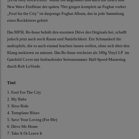
New Wave Einflüsse der späten 70er gingen komplett an Foghat vorbei.
„Fool for the City" ist dasjenige Foghat Album, das in jede Sammlung
eines Rockhörers gehört.
Das MFSL Re-Issue behält den enormen Drive des Originals bei, schafft
jedoch jetzt auch noch Raum und Natürlichkeit. Ein Schmankerl für
audiophile, die es auch einmal krachen lassen wollen, ohne sich über den
Klang mokieren zu müssen. Das Re-Issue erscheint als 180g Vinyl LP im
Gatefold Cover mit fortlaufender Seriennummer. Half-Speed-Mastering
durch Rob LoVerde.
Titel
1. Fool For The City
2. My Babe
3. Slow Ride
4. Terraplane Blues
5. Save Your Loving (For Me)
6. Drive Me Home
7. Take It Or Leave It