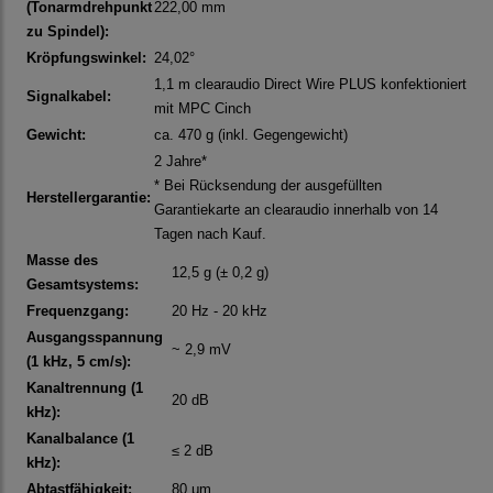
(Tonarmdrehpunkt
222,00 mm
zu Spindel):
Kröpfungswinkel:
24,02°
1,1 m clearaudio Direct Wire PLUS konfektioniert
Signalkabel:
mit MPC Cinch
Gewicht:
ca. 470 g (inkl. Gegengewicht)
2 Jahre*
* Bei Rücksendung der ausgefüllten
Herstellergarantie:
Garantiekarte an clearaudio innerhalb von 14
Tagen nach Kauf.
Masse des
12,5 g (± 0,2 g)
Gesamtsystems:
Frequenzgang:
20 Hz - 20 kHz
Ausgangsspannung
~ 2,9 mV
(1 kHz, 5 cm/s):
Kanaltrennung (1
20 dB
kHz):
Kanalbalance (1
≤ 2 dB
kHz):
Abtastfähigkeit:
80 μm