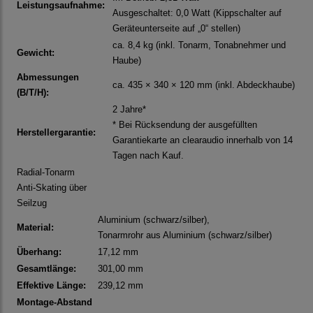
Leistungsaufnahme:
Ausgeschaltet: 0,0 Watt (Kippschalter auf
Geräteunterseite auf „0“ stellen)
ca. 8,4 kg (inkl. Tonarm, Tonabnehmer und
Gewicht:
Haube)
Abmessungen
ca. 435 × 340 × 120 mm (inkl. Abdeckhaube)
(B/T/H):
2 Jahre*
* Bei Rücksendung der ausgefüllten
Herstellergarantie:
Garantiekarte an clearaudio innerhalb von 14
Tagen nach Kauf.
Radial-Tonarm
Anti-Skating über
Seilzug
Aluminium (schwarz/silber),
Material:
Tonarmrohr aus Aluminium (schwarz/silber)
Überhang:
17,12 mm
Gesamtlänge:
301,00 mm
Effektive Länge:
239,12 mm
Montage-Abstand