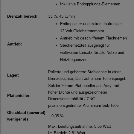
Inklusive Entkopplungs-Elementen
Drehzahlbereich:
33 ⅓, 45 U/min
Entkoppelter und extrem laufruhiger
12 Volt Gleichstrommotor
Antrieb mit geschliffenem Flachriemen
Antrieb:
Steckernetzteil ausgelegt für
weltweiten Einsatz für alle Netze und
Netzfrequenzen
Polierte und gehärtete Stahlachse in einer
Lager:
Bronzebuchse, läuft auf einem Teflonspiegel.
Solider 20 mm Plattenteller aus Acryl mit
hoher Dichte und ausgezeichneter
Plattenteller:
Dimensionsstabilität / CNC-
präzisionsgedrehter Aluminium Sub-Teller
Gleichlauf (bewertet)
± 0,05 %
weniger als:
Max. Leistungsaufnahme: 5,56 Watt
Im Betrieb: 2,81 Watt