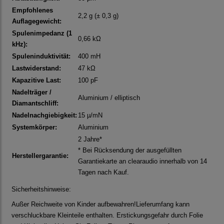
Empfohlenes
2,2 g (± 0,3 g)
Auflagegewicht:
Spulenimpedanz (1
0,66 kΩ
kHz):
Spuleninduktivität:
400 mH
Lastwiderstand:
47 kΩ
Kapazitive Last:
100 pF
Nadelträger /
Aluminium / elliptisch
Diamantschliff:
Nadelnachgiebigkeit:
15 µ/mN
Systemkörper:
Aluminium
2 Jahre*
* Bei Rücksendung der ausgefüllten
Herstellergarantie:
Garantiekarte an clearaudio innerhalb von 14
Tagen nach Kauf.
Sicherheitshinweise:
Außer Reichweite von Kinder aufbewahren!Lieferumfang kann
verschluckbare Kleinteile enthalten. Erstickungsgefahr durch Folie