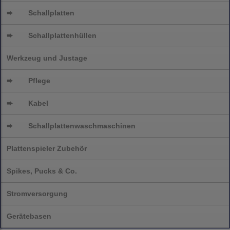
➨
Schallplatten
➨
Schallplattenhüllen
Werkzeug und Justage
➨
Pflege
➨
Kabel
➨
Schallplatten
waschmaschinen
Plattenspieler Zubehör
Spikes, Pucks & Co.
Stromversorgung
Gerätebasen