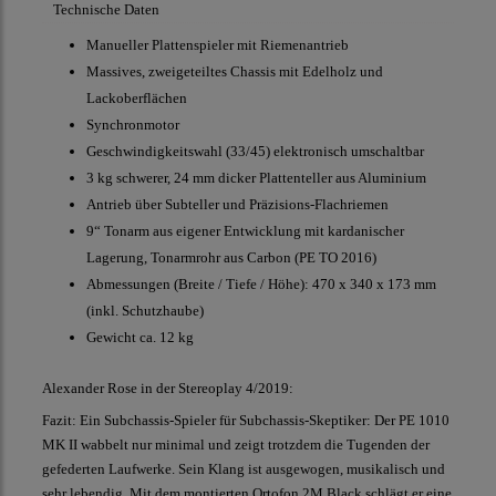
Technische Daten
Manueller Plattenspieler mit Riemenantrieb
Massives, zweigeteiltes Chassis mit Edelholz und
Lackoberflächen
Synchronmotor
Geschwindigkeitswahl (33/45) elektronisch umschaltbar
3 kg schwerer, 24 mm dicker Plattenteller aus Aluminium
Antrieb über Subteller und Präzisions-Flachriemen
9“ Tonarm aus eigener Entwicklung mit kardanischer
Lagerung, Tonarmrohr aus Carbon (PE TO 2016)
Abmessungen (Breite / Tiefe / Höhe): 470 x 340 x 173 mm
(inkl. Schutzhaube)
Gewicht ca. 12 kg
Alexander Rose in der Stereoplay 4/2019:
Fazit: Ein Subchassis-Spieler für Subchassis-Skeptiker: Der PE 1010
MK II wabbelt nur minimal und zeigt trotzdem die Tugenden der
gefederten Laufwerke. Sein Klang ist ausgewogen, musikalisch und
sehr lebendig. Mit dem montierten Ortofon 2M Black schlägt er eine