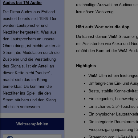
Audes bei TM Audio
reichhaltige Auswahl an Audioansc
Die Firma Audes aus Estland
luxuriösen Werkzeug.
existiert bereits seit 1936. Dort
werden Lautsprecher und
Hört aufs Wort oder die App
Netzfilter hergestellt. Was aus
Du kannst deinen WiiM-Streamer g
den Lautsprechern an unsere
mit Assistenten wie Alexa und Goog
Ohren dringt, ist nichts weiter als
erhöht den Komfort der WiiM Prod
Strom, die Modulation durch die
Zuspieler und die Verstärkung
Highlights
des Signals. Ist ein Anteil an
dieser Kette nicht "sauber",
WiiM Ultra ist ein leistu
macht sich das im Klang
Umfangreiche Ein- und Ausg
bemerkbar. Da kommen die
Beste, stabile Konnektivitä
Netzfilter ins Spiel, die den
Ein elegantes, hochwertig 
Strom säubern und den Klang
Ein scharfes 3,5″-Touchscr
erheblich verbessern.
Ein physischer Lautstärkedr
Die integrierte Raumkorrek
Weiterempfehlen
Frequenzganganpassung für
Streaming von Hi-Res-Musik 