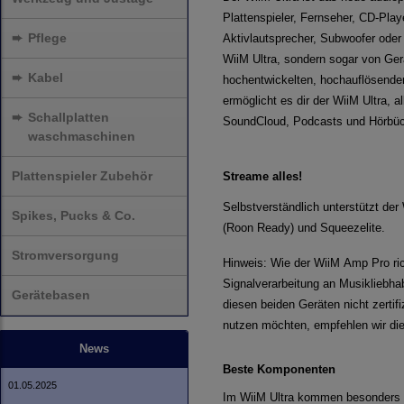
Plattenspieler, Fernseher, CD-Pla
➨
Pflege
Aktivlautsprecher, Subwoofer oder
WiiM Ultra, sondern sogar von Ge
➨
Kabel
hochentwickelten, hochauflösenden
ermöglicht es dir der WiiM Ultra,
➨
Schallplatten
SoundCloud, Podcasts und Hörbüche
waschmaschinen
Plattenspieler Zubehör
Streame alles!
Selbstverständlich unterstützt de
Spikes, Pucks & Co.
(Roon Ready) und Squeezelite.
Stromversorgung
Hinweis: Wie der WiiM Amp Pro rich
Signalverarbeitung an Musikliebhab
Gerätebasen
diesen beiden Geräten nicht zertif
nutzen möchten, empfehlen wir d
News
Beste Komponenten
01.05.2025
Im WiiM Ultra kommen besonders h