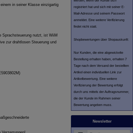
werden, wenn der Kunde sich
inem in seiner Klasse einzigartig
registriert hat und sich mit seiner E-
Mail-Adresse und seinem Passwort
anmeldet. Eine weitere Verifizierung
findet nicht statt.
 Sprachsteuerung nutzt, ist WiiM
Shopbewertungen über Shopauskunft:
tive zur drahtlosen Steuerung und
Nur Kunden, die eine abgewickelte
Bestellung erhalten haben, erhalten 7
Tage nach dem Versand der bestellten
Artikel einen individuellen Link zur
(E5903802M)
Artikelbewertung. Eine weitere
Verifizierung der Bewertung erfolgt
durch uns mittels der Auftragsnummer,
die der Kunde im Rahmen seiner
Bewertung angeben muss.
 maßgeschneiderte
Newsletter
e Verzerrungen!