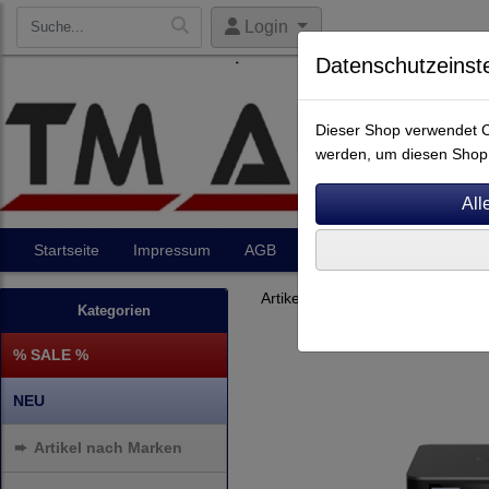
Login
Datenschutzeinst
Dieser Shop verwendet Co
werden, um diesen Shop 
Startseite
Impressum
AGB
Artikel
Kontakt
Artikel nach Marken
P - Z
Kategorien
% SALE %
NEU
➨
Artikel nach Marken