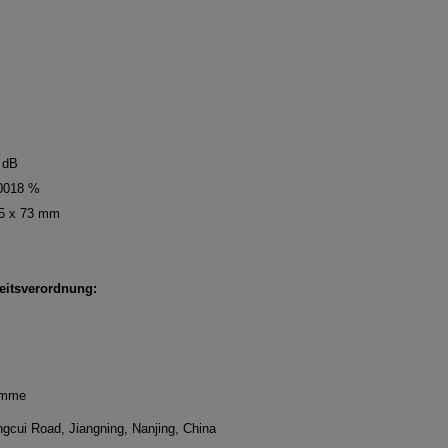
 dB
0018 %
05 x 73 mm
itsverordnung:
c. Nanjing
nt Programme
ngcui Road, Jiangning, Nanjing, China