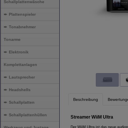
Schallplattenwäsche
➨
Plattenspieler
➨
Tonabnehmer
Tonarme
➨
Elektronik
Komplettanlagen
➨
Lautsprecher
➨
Headshells
Beschreibung
Bewertung
➨
Schallplatten
➨
Schallplattenhüllen
Streamer WiiM Ultra
Der WiiM Ultra ist das neue audiop
Werkzeug und Justage