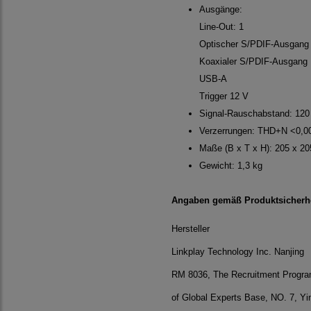
Ausgänge:
Line-Out: 1
Optischer S/PDIF-Ausgang
Koaxialer S/PDIF-Ausgang
USB-A
Trigger 12 V
Signal-Rauschabstand: 120
Verzerrungen: THD+N <0,0
Maße (B x T x H): 205 x 2
Gewicht: 1,3 kg
Angaben gemäß Produktsicherhe
Hersteller
Linkplay Technology In
RM 8036, The Recruitme
of Global Experts Base, NO. 7, Yi