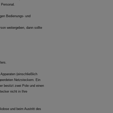
m Personal.
tigen Bedienungs- und
son weitergeben, dann sollte
lers.
 Apparaten (einschließlich
 geerdeten Netzsteckern. Ein
ker besitzt zwei Pole und einen
ecker nicht in Ihre
ckdose und beim Austritt des