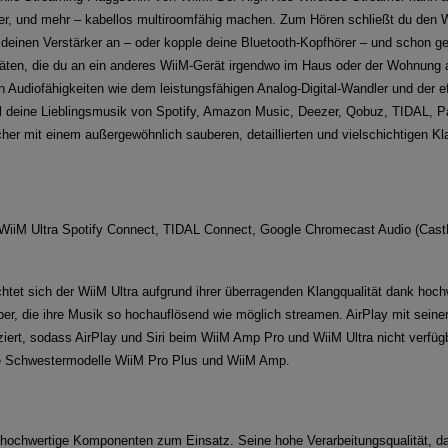
yer, und mehr – kabellos multiroomfähig machen. Zum Hören schließt du den W
 deinen Verstärker an – oder kopple deine Bluetooth-Kopfhörer – und schon g
räten, die du an ein anderes WiiM-Gerät irgendwo im Haus oder der Wohnung 
 Audiofähigkeiten wie dem leistungsfähigen Analog-Digital-Wandler und der e
 all deine Lieblingsmusik von Spotify, Amazon Music, Deezer, Qobuz, TIDAL, 
r mit einem außergewöhnlich sauberen, detaillierten und vielschichtigen Kl
r WiiM Ultra Spotify Connect, TIDAL Connect, Google Chromecast Audio (CastLi
tet sich der WiiM Ultra aufgrund ihrer überragenden Klangqualität dank hoch
er, die ihre Musik so hochauflösend wie möglich streamen. AirPlay mit seiner l
iziert, sodass AirPlay und Siri beim WiiM Amp Pro und WiiM Ultra nicht verfügb
ie Schwestermodelle WiiM Pro Plus und WiiM Amp.
ochwertige Komponenten zum Einsatz. Seine hohe Verarbeitungsqualität, da