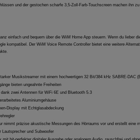
hlüssen und der gestochen scharfe 3,5-Zoll-Farb-Touchscreen machen ihn zu e
anz einfach und bequem über die WiiM Home App steuern. Wenn du lieber die
le kompatibel. Der WiiM Voice Remote Controller bietet eine weitere Alterna
ukte.
ngsstarker Musikstreamer mit einem hochwertigen 32 Bit/384 kHz SABRE-DAC 
änge bieten ungeahnte Freiheiten
t dank zwei Antennen für WiFi 6E und Bluetooth 5.3
verarbeitetes Aluminiumgehäuse
een-Display mit Echtglasabdeckung
ehregler
tur nimmt präzise akustische Messungen des Hörraums vor und erstellt eine
 Lautsprecher und Subwoofer
mit bit-perfekter digitaler Ausgabe oder analogem Audio, rauschfrei und ohn