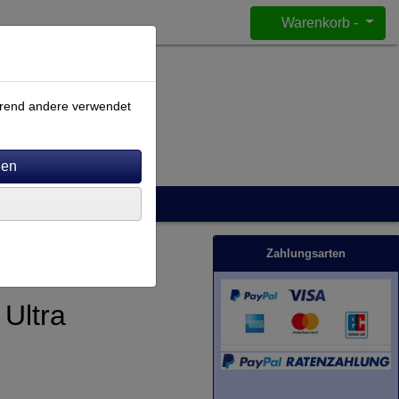
Warenkorb -
ährend andere verwendet
Zahlungsarten
Ultra