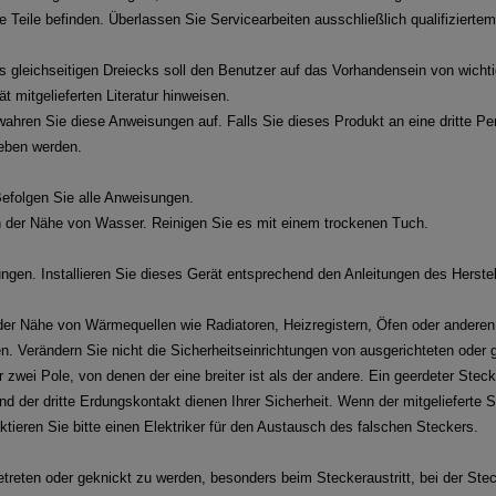
 Teile befinden. Überlassen Sie Servicearbeiten ausschließlich qualifizierte
s gleichseitigen Dreiecks soll den Benutzer auf das Vorhandensein von wich
t mitgelieferten Literatur hinweisen.
hren Sie diese Anweisungen auf. Falls Sie dieses Produkt an eine dritte Per
eben werden.
efolgen Sie alle Anweisungen.
n der Nähe von Wasser. Reinigen Sie es mit einem trockenen Tuch.
ngen. Installieren Sie dieses Gerät entsprechend den Anleitungen des Herstel
n der Nähe von Wärmequellen wie Radiatoren, Heizregistern, Öfen oder anderen
n. Verändern Sie nicht die Sicherheitseinrichtungen von ausgerichteten oder
r zwei Pole, von denen der eine breiter ist als der andere. Ein geerdeter Stec
d der dritte Erdungskontakt dienen Ihrer Sicherheit. Wenn der mitgelieferte St
ieren Sie bitte einen Elektriker für den Austausch des falschen Steckers.
treten oder geknickt zu werden, besonders beim Steckeraustritt, bei der Ste