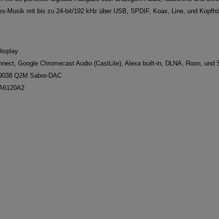
es-Musik mit bis zu 24-bit/192 kHz über USB, SPDIF, Koax, Line, und Kopf
Display
nect, Google Chromecast Audio (CastLite), Alexa built-in, DLNA, Roon, und 
S9038 Q2M Sabre-DAC
PA6120A2