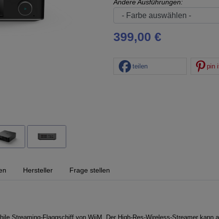
Andere Ausführungen:
399,00 €
teilen
pin i
en
Hersteller
Frage stellen
hile Streaming-Flaggschiff von WiiM. Der High-Res-Wireless-Streamer kann all