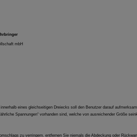
play.com
ehrbringer
llschaft mbH
e innerhalb eines gleichseitigen Dreiecks soll den Benutzer darauf aufmerks
efährliche Spannungen“ vorhanden sind, welche von ausreichender Größe sein
omschlags zu verringern, entfernen Sie niemals die Abdeckung oder Rückwand