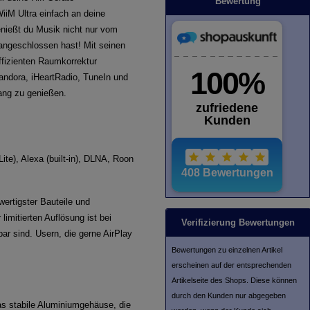
Bewertung
iiM Ultra einfach an deine
enießt du Musik nicht nur vom
angeschlossen hast! Mit seinen
ffizienten Raumkorrektur
Pandora, iHeartRadio, TuneIn und
ang zu genießen.
te), Alexa (built-in), DLNA, Roon
wertigster Bauteile und
imitierten Auflösung ist bei
Verifizierung Bewertungen
ar sind. Usern, die gerne AirPlay
Bewertungen zu einzelnen Artikel
erscheinen auf der entsprechenden
Artikelseite des Shops. Diese können
durch den Kunden nur abgegeben
s stabile Aluminiumgehäuse, die