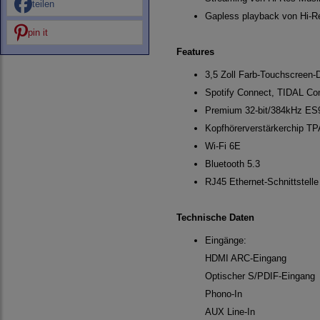
teilen
Gapless playback von Hi-R
pin it
Features
3,5 Zoll Farb-Touchscreen-
Spotify Connect, TIDAL Con
Premium 32-bit/384kHz E
Kopfhörerverstärkerchip T
Wi-Fi 6E
Bluetooth 5.3
RJ45 Ethernet-Schnittstelle
Technische Daten
Eingänge:
HDMI ARC-Eingang
Optischer S/PDIF-Eingang
Phono-In
AUX Line-In