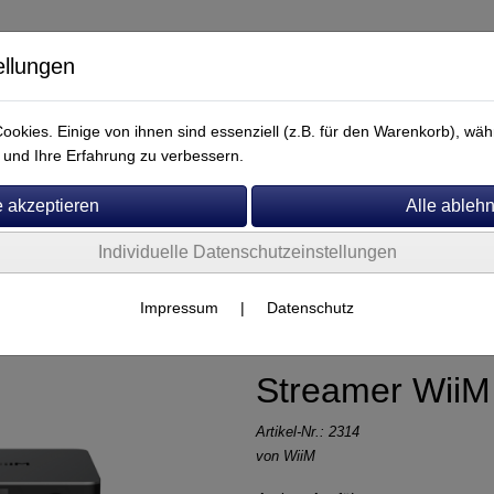
ellungen
okies. Einige von ihnen sind essenziell (z.B. für den Warenkorb), w
und Ihre Erfahrung zu verbessern.
Individuelle Datenschutzeinstellungen
Service
Wiim
Impressum
|
Datenschutz
Streamer WiiM 
Artikel-Nr.:
2314
von
WiiM