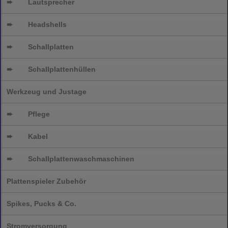
➨
Lautsprecher
➨
Headshells
➨
Schallplatten
➨
Schallplattenhüllen
Werkzeug und Justage
➨
Pflege
➨
Kabel
➨
Schallplatten
waschmaschinen
Plattenspieler Zubehör
Spikes, Pucks & Co.
Stromversorgung