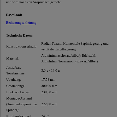
und wird höchsten Ansprüchen gerecht.
Download:
Bedienungsanleitung
Technische Daten:
Radial-Tonarm Horizontale Saphirlagerung und
Konstruktionsprinzip:
vertikale Kugellagerung
Aluminium (schwarz/silber), Edelstahl,
Material:
Aluminium Tonarmrohr (schwarz/silber)
Justierbare
3,5 g - 17,0 g
Tonabnehmer:
Überhang:
17,58 mm
Gesamtlänge:
300,00 mm
Effektive Länge:
239,58 mm
Montage-Abstand
(Tonarmdrehpunkt zu
222,00 mm
Spindel):
Kröpfungswinkel:
24,5°