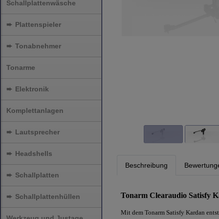
Schallplattenwäsche
➨
Plattenspieler
➨
Tonabnehmer
Tonarme
➨
Elektronik
Komplettanlagen
➨
Lautsprecher
➨
Headshells
Beschreibung
Bewertung
➨
Schallplatten
Tonarm Clearaudio Satisfy 
➨
Schallplattenhüllen
Mit dem Tonarm Satisfy Kardan entsta
Werkzeug und Justage