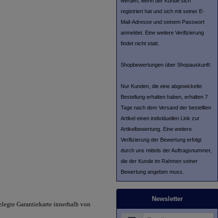
werden, wenn der Kunde sich
registriert hat und sich mit seiner E-
Mail-Adresse und seinem Passwort
anmeldet. Eine weitere Verifizierung
findet nicht statt.
Shopbewertungen über Shopauskunft:
Nur Kunden, die eine abgewickelte
Bestellung erhalten haben, erhalten 7
Tage nach dem Versand der bestellten
Artikel einen individuellen Link zur
Artikelbewertung. Eine weitere
Verifizierung der Bewertung erfolgt
durch uns mittels der Auftragsnummer,
die der Kunde im Rahmen seiner
Bewertung angeben muss.
Newsletter
elegte Garantiekarte innerhalb von