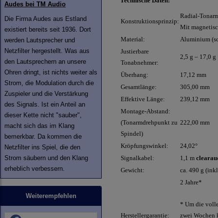
Technische Daten:
Audes bei TM Audio
Radial-Tonar
Die Firma Audes aus Estland
Konstruktionsprinzip:
Mit magnetisc
existiert bereits seit 1936. Dort
Material:
Aluminium (sc
werden Lautsprecher und
Netzfilter hergestellt. Was aus
Justierbare
2,5 g – 17,0 g
den Lautsprechern an unsere
Tonabnehmer:
Ohren dringt, ist nichts weiter als
Überhang:
17,12 mm
Strom, die Modulation durch die
Gesamtlänge:
305,00 mm
Zuspieler und die Verstärkung
Effektive Länge:
239,12 mm
des Signals. Ist ein Anteil an
Montage-Abstand:
dieser Kette nicht "sauber",
(Tonarmdrehpunkt zu
222,00 mm
macht sich das im Klang
Spindel)
bemerkbar. Da kommen die
Kröpfungswinkel:
24,02°
Netzfilter ins Spiel, die den
Strom säubern und den Klang
Signalkabel:
1,1 m
clearau
erheblich verbessern.
Gewicht:
ca. 490 g (ink
2 Jahre*
Weiterempfehlen
* Um die volle
Herstellergarantie:
zwei Wochen ko