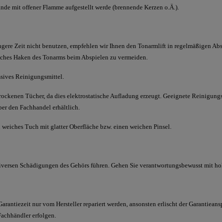
nde mit offener Flamme aufgestellt werde (brennende Kerzen o.Ä.).
gere Zeit nicht benutzen, empfehlen wir Ihnen den Tonarmlift in regelmäßigen Ab
iches Haken des Tonarms beim Abspielen zu vermeiden.
ssives Reinigungsmittel.
ockenen Tücher, da dies elektrostatische Aufladung erzeugt. Geeignete Reinigung
er den Fachhandel erhältlich.
weiches Tuch mit glatter Oberfläche bzw. einen weichen Pinsel.
diversen Schädigungen des Gehörs führen. Gehen Sie verantwortungsbewusst mit h
arantiezeit nur vom Hersteller repariert werden, ansonsten erlischt der Garantieans
Fachhändler erfolgen.