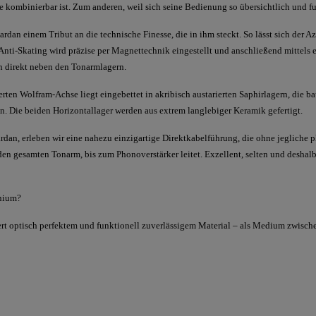
kombinierbar ist. Zum anderen, weil sich seine Bedienung so übersichtlich und fun
rdan einem Tribut an die technische Finesse, die in ihm steckt. So lässt sich der A
Anti-Skating wird präzise per Magnettechnik eingestellt und anschließend mittels
ich direkt neben den Tonarmlagern.
erten Wolfram-Achse liegt eingebettet in akribisch austarierten Saphirlagern, die b
. Die beiden Horizontallager werden aus extrem langlebiger Keramik gefertigt.
dan, erleben wir eine nahezu einzigartige Direktkabelführung, die ohne jegliche 
 gesamten Tonarm, bis zum Phonoverstärker leitet. Exzellent, selten und deshalb 
inium?
rt optisch perfektem und funktionell zuverlässigem Material – als Medium zwische