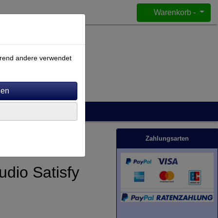
Warenkorb -
ährend andere verwendet
Zahlungsarten
dio Satisfy