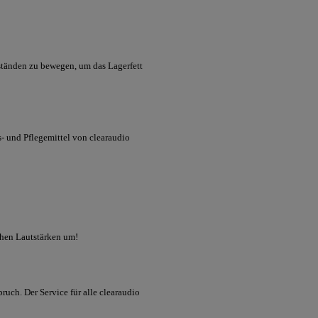
ständen zu bewegen, um das Lagerfett
s- und Pflegemittel von
clearaudio
ohen Lautstärken um!
pruch. Der Service für alle
clearaudio