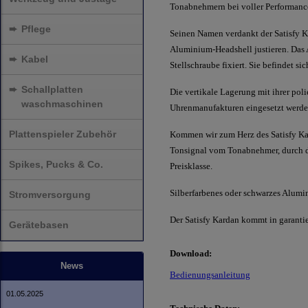
Tonabnehmern bei voller Performance 
➨
Pflege
Seinen Namen verdankt der Satisfy Ka
Aluminium-Headshell justieren. Das 
➨
Kabel
Stellschraube fixiert. Sie befindet s
➨
Schallplatten
Die vertikale Lagerung mit ihrer poli
waschmaschinen
Uhrenmanufakturen eingesetzt werden
Plattenspieler Zubehör
Kommen wir zum Herz des Satisfy Kar
Tonsignal vom Tonabnehmer, durch den
Spikes, Pucks & Co.
Preisklasse.
Silberfarbenes oder schwarzes Alum
Stromversorgung
Der Satisfy Kardan kommt in garantie
Gerätebasen
Download:
News
Bedienungsanleitung
01.05.2025