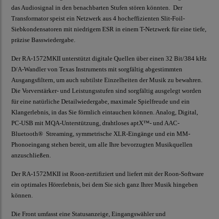
das Audiosignal in den benachbarten Stufen stören könnten. Der
Transformator speist ein Netzwerk aus 4 hocheffizienten Slit-Foil-
Siebkondensatoren mit niedrigem ESR in einem T-Netzwerk für eine tiefe,
präzise Basswiedergabe.
Der RA-1572MKII unterstützt digitale Quellen über einen 32 Bit/384 kHz
D/A-Wandler von Texas Instruments mit sorgfältig abgestimmten
Ausgangsfiltern, um auch subtilste Einzelheiten der Musik zu bewahren.
Die Vorverstärker- und Leistungsstufen sind sorgfältig ausgelegt worden
für eine natürliche Detailwiedergabe, maximale Spielfreude und ein
Klangerlebnis, in das Sie förmlich eintauchen können. Analog, Digital,
PC-USB mit MQA-Unterstützung, drahtloses aptX™- und AAC-
Bluetooth® Streaming, symmetrische XLR-Eingänge und ein MM-
Phonoeingang stehen bereit, um alle Ihre bevorzugten Musikquellen
anzuschließen.
Der RA-1572MKII ist Roon-zertifiziert und liefert mit der Roon-Software
ein optimales Hörerlebnis, bei dem Sie sich ganz Ihrer Musik hingeben
können.
Die Front umfasst eine Statusanzeige, Eingangswähler und