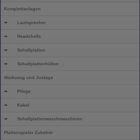
Komplettanlagen
➨
Lautsprecher
➨
Headshells
➨
Schallplatten
➨
Schallplattenhüllen
Werkzeug und Justage
➨
Pflege
➨
Kabel
➨
Schallplatten
waschmaschinen
Plattenspieler Zubehör