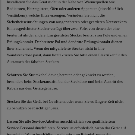
Installieren Sie das Gerät nicht in der Nähe von Wärmequellen wie
Radiatoren, Heizregistern, Öfen oder anderen Apparaten (einschließlich
Verstärkern), welche Hitze erzeugen. Verändern Sie nicht die
Sicherheitseinrichtungen von ausgerichteten oder geerdeten Netzsteckern.
Ein ausgerichteter Stecker verfügt über zwei Pole, von denen der eine
breiter ist als der andere. Ein geerdeter Stecker besitzt zwei Pole und einen
Erdungskontakt. Der breitere Pol und der dritte Erdungskontakt dienen
Ihrer Sicherheit. Wenn der mitgelieferte Stecker nicht in Ihre
Wandsteckdose passt, dann kontaktieren Sie bitte einen Elektriker für den
Austausch des falschen Steckers.
Schützen Sie Stromkabel davor, betreten oder geknickt zu werden,
besonders beim Steckeraustritt, bei der Steckdose und beim Austritt des
Kabels aus dem Gerätegehäuse.
Stecken Sie das Gerät bei Gewittern, oder wenn Sie es längere Zeit nicht
zu benutzen beabsichtigen, aus.
Lassen Sie alle Service-Arbeiten ausschließlich von qualifiziertem
Service-Personal durchführen. Service ist erforderlich, wenn das Gerät auf
irgendeine Weise beschädigt wurde, wie zum Beispiel, wenn das