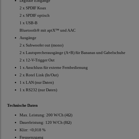
Digitale Eingänge
2 x SPDIF Koax
2 x SPDIF optisch
1 x USB-B
Bluetooth® mit aptX™ und AAC
Ausgänge
2 x Subwoofer out (mono)
2 x Lautsprecherausgänge (A+B) für Bananas und Gabelschuhe
2 x 12-V-Trigger Out
1 x Anschluss für externe Fernbedienung
2 x Rotel Link (In/Out)
1 x LAN (nur Daten)
1 x RS232 (nur Daten)
Technische Daten
Max. Leistung: 200 W/Ch (4Ω)
Dauerleistung: 120 W/Ch (8Ω)
Klirr: <0,018 %
Frequenzgang