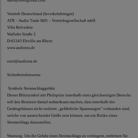
sales@rotelglobal.com
Vertrieb Deutschland (Inverkehrbringer)
ATR – Audio Trade HiFi – Vertriebsgesellschaft mbH
Villa Belvedere
Wallufer Straße 2
D-65343 Eltville am Rhein
www.audiotra.de
rotel@audiotra.de
Sicherheitshinweise:
Symbole Stromschlaggefahr
Dieses Blitzsymbol mit Pfeilspitze innerhalb eines gleichseitigen Dreiecks
soll den Benutzer darauf aufmerksam machen, dass innerhalb des
Gerätegehäuses nicht isolierte „gefährliche Spannungen“ vorhanden sind,
welche von ausreichender Größe sein können, um ein Risiko eines
Stromschlags darzustellen.
Warnung: Um die Gefahr eines Stromschlags zu verringern, entfernen Sie