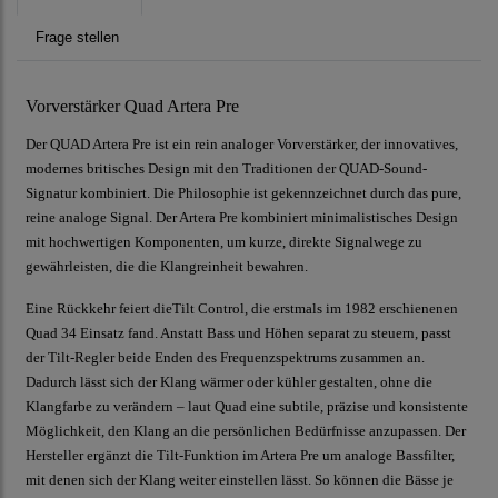
Frage stellen
Vorverstärker Quad Artera Pre
Der QUAD Artera Pre ist ein rein analoger Vorverstärker, der innovatives,
modernes britisches Design mit den Traditionen der QUAD-Sound-
Signatur kombiniert. Die Philosophie ist gekennzeichnet durch das pure,
reine analoge Signal. Der Artera Pre kombiniert minimalistisches Design
mit hochwertigen Komponenten, um kurze, direkte Signalwege zu
gewährleisten, die die Klangreinheit bewahren.
Eine Rückkehr feiert dieTilt Control, die erstmals im 1982 erschienenen
Quad 34 Einsatz fand. Anstatt Bass und Höhen separat zu steuern, passt
der Tilt-Regler beide Enden des Frequenzspektrums zusammen an.
Dadurch lässt sich der Klang wärmer oder kühler gestalten, ohne die
Klangfarbe zu verändern – laut Quad eine subtile, präzise und konsistente
Möglichkeit, den Klang an die persönlichen Bedürfnisse anzupassen. Der
Hersteller ergänzt die Tilt-Funktion im Artera Pre um analoge Bassfilter,
mit denen sich der Klang weiter einstellen lässt. So können die Bässe je