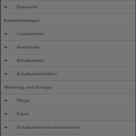
➨
Elektronik
Komplettanlagen
➨
Lautsprecher
➨
Headshells
➨
Schallplatten
➨
Schallplattenhüllen
Werkzeug und Justage
➨
Pflege
➨
Kabel
➨
Schallplatten
waschmaschinen