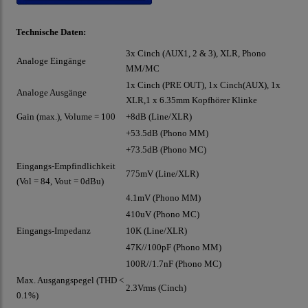
Technische Daten:
3x Cinch (AUX1, 2 & 3), XLR, Phono
Analoge Eingänge
MM/MC
1x Cinch (PRE OUT), 1x Cinch(AUX), 1x
Analoge Ausgänge
XLR,1 x 6.35mm Kopfhörer Klinke
Gain (max.), Volume = 100
+8dB (Line/XLR)
+53.5dB (Phono MM)
+73.5dB (Phono MC)
Eingangs-Empfindlichkeit
775mV (Line/XLR)
(Vol = 84, Vout = 0dBu)
4.1mV (Phono MM)
410uV (Phono MC)
Eingangs-Impedanz
10K (Line/XLR)
47K//100pF (Phono MM)
100R//1.7nF (Phono MC)
Max. Ausgangspegel (THD <
2.3Vrms (Cinch)
0.1%)