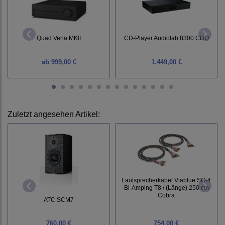
Quad Vena MKII
CD-Player Audiolab 8300 CDQ
ab
999,00 €
1.449,00 €
Zuletzt angesehen Artikel:
Lautsprecherkabel Viablue SC-4
Bi-Amping T8 / (Länge) 250 cm
Cobra
ATC SCM7
760,00 €
754,00 €