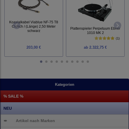
Koaxialkabel Viablue NF-75 T8
Chinch / (Länge) 2,50 Meter
Plattenspieler Perpetuum Ebner
schwarz
1010 MK 2
(1)
203,00 €
ab
2.322,75 €
Kategorien
% SALE %
NEU
➨
Artikel nach Marken