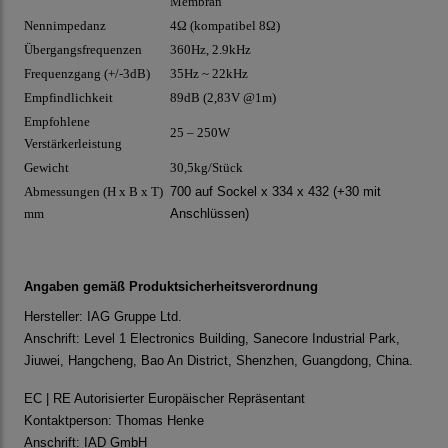
Membran
Nennimpedanz
4Ω (kompatibel 8Ω)
Übergangsfrequenzen
360Hz, 2.9kHz
Frequenzgang (+/-3dB)
35Hz ~ 22kHz
Empfindlichkeit
89dB (2,83V @1m)
Empfohlene
25 – 250W
Verstärkerleistung
Gewicht
30,5kg/Stück
Abmessungen (H x B x T)
700 auf Sockel x 334 x 432 (+30 mit
mm
Anschlüssen)
Angaben gemäß Produktsicherheitsverordnung
Hersteller: IAG Gruppe Ltd.
Anschrift: Level 1 Electronics Building, Sanecore Industrial Park,
Jiuwei, Hangcheng, Bao An District, Shenzhen, Guangdong, China.
EC | RE Autorisierter Europäischer Repräsentant
Kontaktperson: Thomas Henke
Anschrift: IAD GmbH