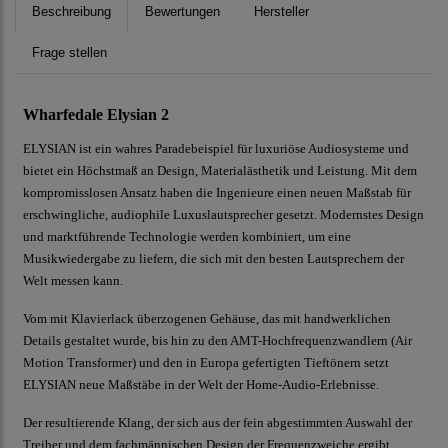
Beschreibung
Bewertungen
Hersteller
Frage stellen
Wharfedale Elysian 2
ELYSIAN ist ein wahres Paradebeispiel für luxuriöse Audiosysteme und
bietet ein Höchstmaß an Design, Materialästhetik und Leistung. Mit dem
kompromisslosen Ansatz haben die Ingenieure einen neuen Maßstab für
erschwingliche, audiophile Luxuslautsprecher gesetzt. Modernstes Design
und marktführende Technologie werden kombiniert, um eine
Musikwiedergabe zu liefern, die sich mit den besten Lautsprechern der
Welt messen kann.
Vom mit Klavierlack überzogenen Gehäuse, das mit handwerklichen
Details gestaltet wurde, bis hin zu den AMT-Hochfrequenzwandlern (Air
Motion Transformer) und den in Europa gefertigten Tieftönern setzt
ELYSIAN neue Maßstäbe in der Welt der Home-Audio-Erlebnisse.
Der resultierende Klang, der sich aus der fein abgestimmten Auswahl der
Treiber und dem fachmännischen Design der Frequenzweiche ergibt,