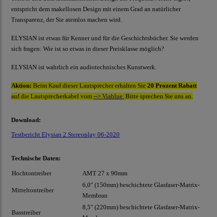
entspricht dem makellosen Design mit einem Grad an natürlicher
Transparenz, der Sie atemlos machen wird.
ELYSIAN ist etwas für Kenner und für die Geschichtsbücher. Sie werden
sich fragen: Wie ist so etwas in dieser Preisklasse möglich?
ELYSIAN ist wahrlich ein audiotechnisches Kunstwerk.
Aktion:
Beim Kauf dieser Lautsprecher erhalten Sie
20 Prozent
Rabatt
auf die Lautsprecherkabel vom
--> Viablue.
Bitte sprechen Sie uns an.
Download:
Testbericht Elysian 2 Stereoplay 06-2020
Technische Daten:
Hochtontreiber
AMT 27 x 90mm
6,0″ (150mm) beschichtete Glasfaser-Matrix-
Mitteltontreiber
Membran
8,5″ (220mm) beschichtete Glasfaser-Matrix-
Basstreiber