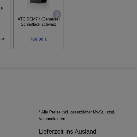
se
Ton
XLR-Kabel Viablue NF-
Sa
S1 T8 Twisted
ATC SCM7 / (Gehäuse)
Schleiflack schwarz
760,00 €
ab
354,00 €
tück
* Alle Preise inkl. gesetzlicher MwSt., zzgl.
Versandkosten
Lieferzeit ins Ausland