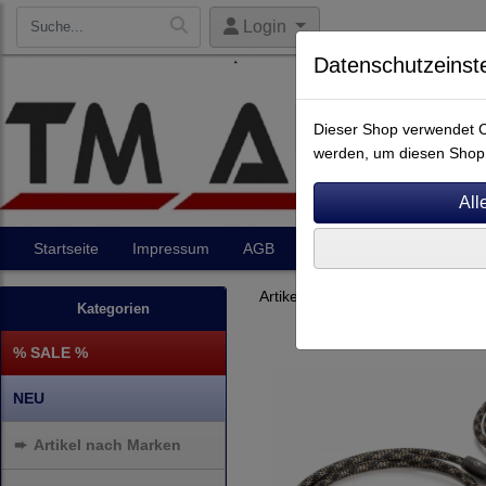
Login
Datenschutzeinst
Dieser Shop verwendet Co
werden, um diesen Shop 
Startseite
Impressum
AGB
Artikel
Kontakt
Artikel nach Marken
P - Z
Kategorien
% SALE %
NEU
➨
Artikel nach Marken