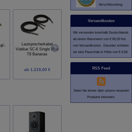
Verschlüsselung.
Versandkosten
Wir versenden innerhalb Deutschlands
ab einem Warenwert von € 80,00 frei
Lau
Lautsprecherkabel
von Versandkosten. Darunter erheben
NF-
Koaxialkabel Viablue NF-
Viablue
Viablue SC-6 Single Wire
S2 T8 XLR
wir eine Pauschale in Höhe von € 6,60.
T8 Bananas
RSS Feed
ab
1.219,00 €
ab
154,00 €
a
Seien Sie immer über unsere neuesten
Produkte informiert.