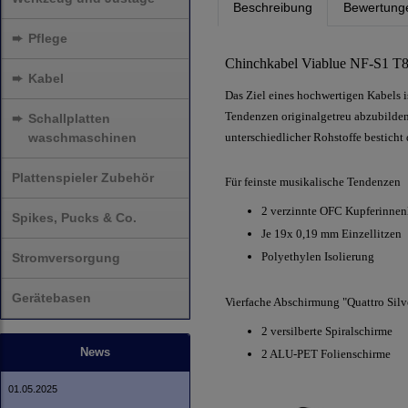
Beschreibung
Bewertung
➨
Pflege
Chinchkabel Viablue NF-S1 T8
➨
Kabel
Das Ziel eines hochwertigen Kabels 
Tendenzen originalgetreu abzubilde
➨
Schallplatten
waschmaschinen
unterschiedlicher Rohstoffe besticht
Plattenspieler Zubehör
Für feinste musikalische Tendenzen
2 verzinnte OFC Kupferinnenl
Spikes, Pucks & Co.
Je 19x 0,19 mm Einzellitzen
Polyethylen Isolierung
Stromversorgung
Gerätebasen
Vierfache Abschirmung "Quattro Silv
2 versilberte Spiralschirme
News
2 ALU-PET Folienschirme
01.05.2025