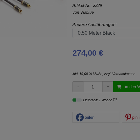
Artikel-Nr.:
2229
von
Viablue
Andere Ausführungen:
274,00 €
inkl. 19,00 % MwSt., zzgl.
Versandkosten
in den 
[*2]
Lieferzeit: 1 Woche
teilen
pin i