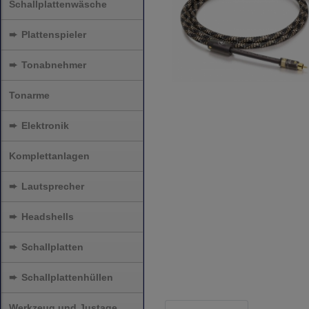
Schallplattenwäsche
➨
Plattenspieler
➨
Tonabnehmer
Tonarme
➨
Elektronik
Komplettanlagen
➨
Lautsprecher
➨
Headshells
➨
Schallplatten
➨
Schallplattenhüllen
Werkzeug und Justage