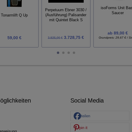
isoForms Unit Ba
Perpetuum Ebner 3030 /
Saucer
(Ausführung) Palisander
Tonarmlift Q Up
mit Quintet Black S
ab
89,00 €
3.728,75 €
59,00 €
3.925,00 €
Grundpreis:
29,67 € / S
glichkeiten
Social Media
teilen
pin it
erweisung