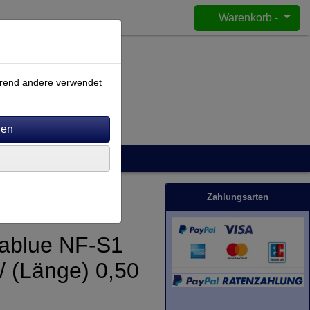
Warenkorb -
ährend andere verwendet
Zahlungsarten
iablue NF-S1
/ (Länge) 0,50