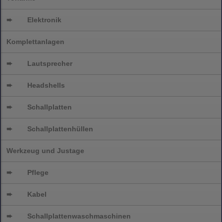
➨
Elektronik
Komplettanlagen
➨
Lautsprecher
➨
Headshells
➨
Schallplatten
➨
Schallplattenhüllen
Werkzeug und Justage
➨
Pflege
➨
Kabel
➨
Schallplatten
waschmaschinen