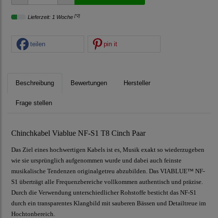
[*2]
Lieferzeit: 1 Woche
teilen
pin it
Beschreibung
Bewertungen
Hersteller
Frage stellen
Chinchkabel Viablue NF-S1 T8 Cinch Paar
Das Ziel eines hochwertigen Kabels ist es, Musik exakt so wiederzugeben
wie sie ursprünglich aufgenommen wurde und dabei auch feinste
musikalische Tendenzen originalgetreu abzubilden. Das VIABLUE™ NF-
S1 überträgt alle Frequenzbereiche vollkommen authentisch und präzise.
Durch die Verwendung unterschiedlicher Rohstoffe besticht das NF-S1
durch ein transparentes Klangbild mit sauberen Bässen und Detailtreue im
Hochtonbereich.