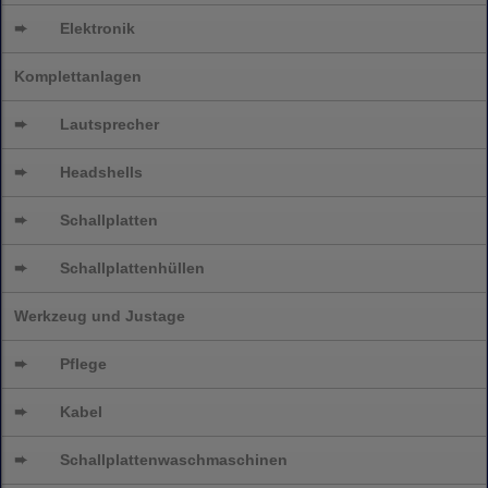
➨
Elektronik
Komplettanlagen
➨
Lautsprecher
➨
Headshells
➨
Schallplatten
➨
Schallplattenhüllen
Werkzeug und Justage
➨
Pflege
➨
Kabel
➨
Schallplatten
waschmaschinen