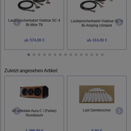
Lautsprecherkabel Viablue SC-4
Lautsprecherkabel Viablue SC-4
Bi-Wire T8
Bi-Amping crimped
ab
574,00 €
ab
414,00 €
Zuletzt angesehen Artikel:
Last Samtwischer
Wharfedale Aura C / (Farbe)
Nussbaum
1.399,00 €
5,50 €