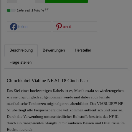
[*2]
Lieferzeit: 1 Woche
teilen
pin it
Beschreibung
Bewertungen
Hersteller
Frage stellen
Chinchkabel Viablue NF-S1 T8 Cinch Paar
Das Ziel eines hochwertigen Kabels ist es, Musik exakt so wiederzugeben
wie sie ursprünglich aufgenommen wurde und dabei auch feinste
musikalische Tendenzen originalgetreu abzubilden. Das VIABLUE™ NF-
S1 überträgt alle Frequenzbereiche vollkommen authentisch und präzise.
Durch die Verwendung unterschiedlicher Rohstoffe besticht das NF-S1
durch ein transparentes Klangbild mit sauberen Bässen und Detailtreue im
Hochtonbereich.