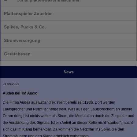
➨
Schallplatten
waschmaschinen
Plattenspieler Zubehör
Spikes, Pucks & Co.
Stromversorgung
Gerätebasen
News
01.05.2025
Audes bei TM Audio
Die Firma Audes aus Estland existiert bereits seit 1936. Dort werden
Lautsprecher und Netzfilter hergestellt. Was aus den Lautsprechern an unsere
Ohren dringt, ist nichts weiter als Strom, die Modulation durch die Zuspieler und
die Verstärkung des Signals. Ist ein Anteil an dieser Kette nicht "sauber", macht
sich das im Klang bemerkbar. Da kommen die Netzfilter ins Spiel, die den
Strom säubern und den Klang erheblich verbessern.