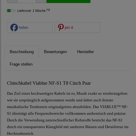
[*2]
Lieferzeit: 1 Woche
teilen
pin it
Beschreibung
Bewertungen
Hersteller
Frage stellen
Chinchkabel Viablue NF-S1 T8 Cinch Paar
Das Ziel eines hochwertigen Kabels ist es, Musik exakt so wiederzugeben
wie sie ursprünglich aufgenommen wurde und dabei auch feinste
musikalische Tendenzen originalgetreu abzubilden. Das VIABLUE™ NF-
S1 überträgt alle Frequenzbereiche vollkommen authentisch und präzise.
Durch die Verwendung unterschiedlicher Rohstoffe besticht das NF-S1
durch ein transparentes Klangbild mit sauberen Bässen und Detailtreue im
Hochtonbereich.