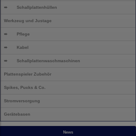
➨
Schallplattenhüllen
Werkzeug und Justage
➨
Pflege
➨
Kabel
➨
Schallplatten
waschmaschinen
Plattenspieler Zubehör
Spikes, Pucks & Co.
Stromversorgung
Gerätebasen
News