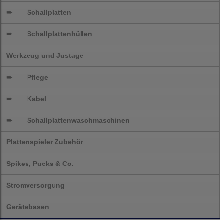
➨
Schallplatten
➨
Schallplattenhüllen
Werkzeug und Justage
➨
Pflege
➨
Kabel
➨
Schallplatten
waschmaschinen
Plattenspieler Zubehör
Spikes, Pucks & Co.
Stromversorgung
Gerätebasen