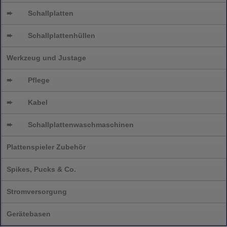
➨
Schallplatten
➨
Schallplattenhüllen
Werkzeug und Justage
➨
Pflege
➨
Kabel
➨
Schallplatten
waschmaschinen
Plattenspieler Zubehör
Spikes, Pucks & Co.
Stromversorgung
Gerätebasen