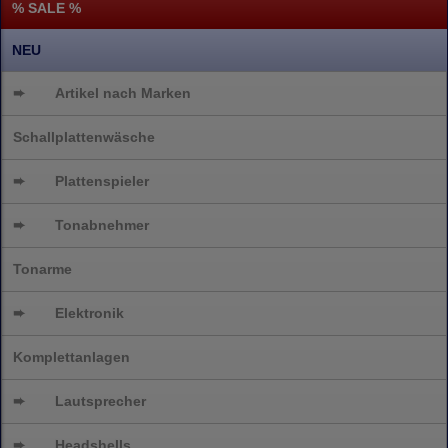
% SALE %
NEU
➨
Artikel nach Marken
Schallplattenwäsche
➨
Plattenspieler
➨
Tonabnehmer
Tonarme
➨
Elektronik
Komplettanlagen
➨
Lautsprecher
➨
Headshells