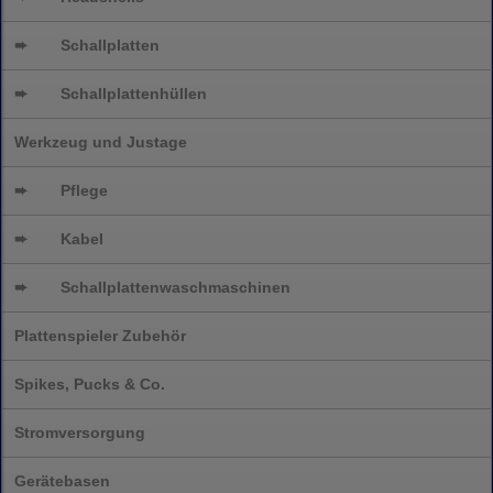
➨
Schallplatten
➨
Schallplattenhüllen
Werkzeug und Justage
➨
Pflege
➨
Kabel
➨
Schallplatten
waschmaschinen
Plattenspieler Zubehör
Spikes, Pucks & Co.
Stromversorgung
Gerätebasen