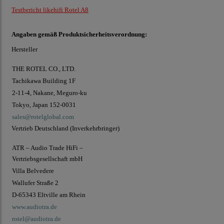
Testbericht likehifi Rotel A8
Angaben gemäß Produktsicherheitsverordnung:
Hersteller
THE ROTEL CO., LTD.
Tachikawa Building 1F
2-11-4, Nakane, Meguro-ku
Tokyo, Japan 152-0031
sales@rotelglobal.com
Vertrieb Deutschland (Inverkehrbringer)
ATR – Audio Trade HiFi –
Vertriebsgesellschaft mbH
Villa Belvedere
Wallufer Straße 2
D-65343 Eltville am Rhein
www.audiotra.de
rotel@audiotra.de