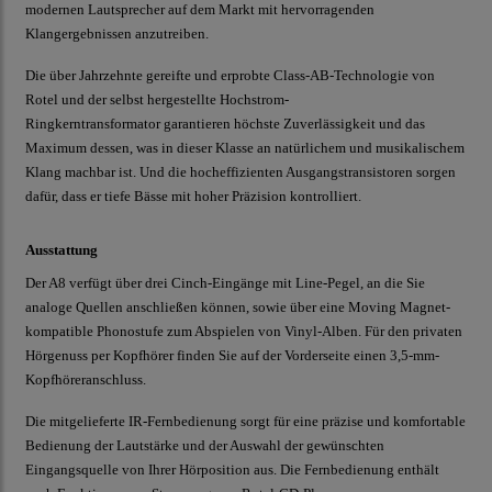
modernen Lautsprecher auf dem Markt mit hervorragenden
Klangergebnissen anzutreiben.
Die über Jahrzehnte gereifte und erprobte Class-AB-Technologie von
Rotel und der selbst hergestellte Hochstrom-
Ringkerntransformator garantieren höchste Zuverlässigkeit und das
Maximum dessen, was in dieser Klasse an natürlichem und musikalischem
Klang machbar ist. Und die hocheffizienten Ausgangstransistoren sorgen
dafür, dass er tiefe Bässe mit hoher Präzision kontrolliert.
Ausstattung
Der A8 verfügt über drei Cinch-Eingänge mit Line-Pegel, an die Sie
analoge Quellen anschließen können, sowie über eine Moving Magnet-
kompatible Phonostufe zum Abspielen von Vinyl-Alben. Für den privaten
Hörgenuss per Kopfhörer finden Sie auf der Vorderseite einen 3,5-mm-
Kopfhöreranschluss.
Die mitgelieferte IR-Fernbedienung sorgt für eine präzise und komfortable
Bedienung der Lautstärke und der Auswahl der gewünschten
Eingangsquelle von Ihrer Hörposition aus. Die Fernbedienung enthält