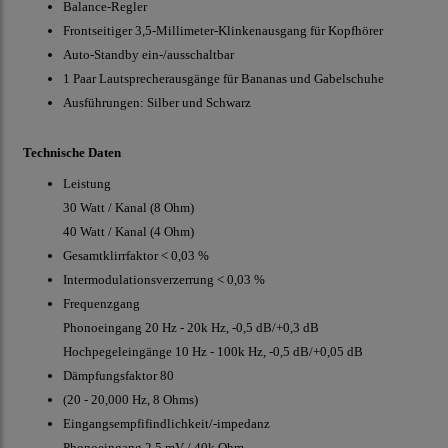
Balance-Regler
Frontseitiger 3,5-Millimeter-Klinkenausgang für Kopfhörer
Auto-Standby ein-/ausschaltbar
1 Paar Lautsprecherausgänge für Bananas und Gabelschuhe
Ausführungen: Silber und Schwarz
Technische Daten
Leistung
30 Watt / Kanal (8 Ohm)
40 Watt / Kanal (4 Ohm)
Gesamtklirrfaktor < 0,03 %
Intermodulationsverzerrung < 0,03 %
Frequenzgang
Phonoeingang 20 Hz - 20k Hz, -0,5 dB/+0,3 dB
Hochpegeleingänge 10 Hz - 100k Hz, -0,5 dB/+0,05 dB
Dämpfungsfaktor 80
(20 - 20,000 Hz, 8 Ohms)
Eingangsempfifindlichkeit/-impedanz
Phonoeingang 2.5 mV / 40k Ohm