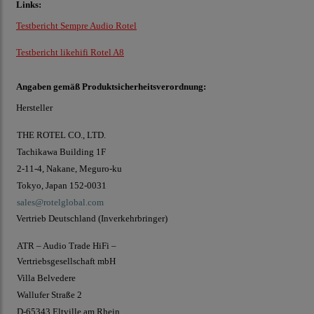
Links:
Testbericht Sempre Audio Rote
l
Testbericht likehifi Rotel A8
Angaben gemäß Produktsicherheitsverordnung:
Hersteller
THE ROTEL CO., LTD.
Tachikawa Building 1F
2-11-4, Nakane, Meguro-ku
Tokyo, Japan 152-0031
sales@rotelglobal.com
Vertrieb Deutschland (Inverkehrbringer)
ATR – Audio Trade HiFi –
Vertriebsgesellschaft mbH
Villa Belvedere
Wallufer Straße 2
D-65343 Eltville am Rhein