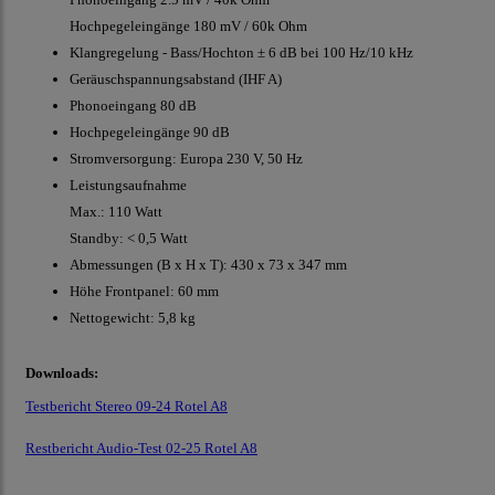
Hochpegeleingänge 180 mV / 60k Ohm
Klangregelung - Bass/Hochton ± 6 dB bei 100 Hz/10 kHz
Geräuschspannungsabstand (IHF A)
Phonoeingang 80 dB
Hochpegeleingänge 90 dB
Stromversorgung: Europa 230 V, 50 Hz
Leistungsaufnahme
Max.: 110 Watt
Standby: < 0,5 Watt
Abmessungen (B x H x T): 430 x 73 x 347 mm
Höhe Frontpanel: 60 mm
Nettogewicht: 5,8 kg
Downloads:
Testbericht Stereo 09-24 Rotel A8
Restbericht Audio-Test 02-25 Rotel A8