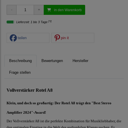
in den Warenkorb
[*2]
Lieferzeit: 1 bis 3 Tage
teilen
pin it
Beschreibung
Bewertungen
Hersteller
Frage stellen
Vollverstärker Rotel A8
Klein, und doch so großartig: Der Rotel A8 trägt den
"Best Stereo
Amplifier 2024"-Award!
Der Vollverstärker A8 ist die perfekte Kombination für Musikliebhaber, die
den optimalen Einstieg in die Welt des audiophilen Klangs suchen. Er