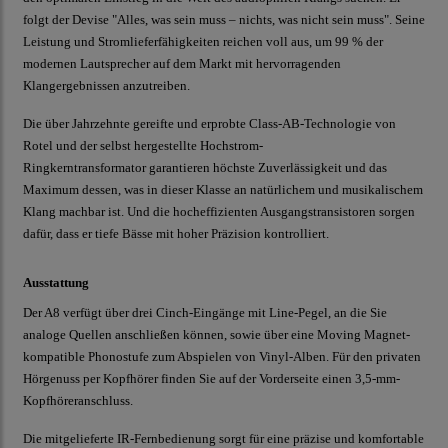
folgt der Devise "Alles, was sein muss – nichts, was nicht sein muss". Seine
Leistung und Stromlieferfähigkeiten reichen voll aus, um 99 % der
modernen Lautsprecher auf dem Markt mit hervorragenden
Klangergebnissen anzutreiben.
Die über Jahrzehnte gereifte und erprobte Class-AB-Technologie von
Rotel und der selbst hergestellte Hochstrom-
Ringkerntransformator garantieren höchste Zuverlässigkeit und das
Maximum dessen, was in dieser Klasse an natürlichem und musikalischem
Klang machbar ist. Und die hocheffizienten Ausgangstransistoren sorgen
dafür, dass er tiefe Bässe mit hoher Präzision kontrolliert.
Ausstattung
Der A8 verfügt über drei Cinch-Eingänge mit Line-Pegel, an die Sie
analoge Quellen anschließen können, sowie über eine Moving Magnet-
kompatible Phonostufe zum Abspielen von Vinyl-Alben. Für den privaten
Hörgenuss per Kopfhörer finden Sie auf der Vorderseite einen 3,5-mm-
Kopfhöreranschluss.
Die mitgelieferte IR-Fernbedienung sorgt für eine präzise und komfortable