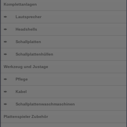
Komplettanlagen
➨
Lautsprecher
➨
Headshells
➨
Schallplatten
➨
Schallplattenhüllen
Werkzeug und Justage
➨
Pflege
➨
Kabel
➨
Schallplatten
waschmaschinen
Plattenspieler Zubehör