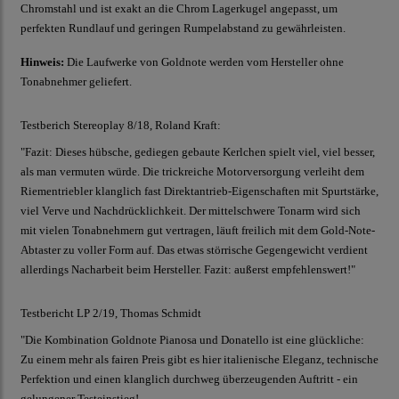
Chromstahl und ist exakt an die Chrom Lagerkugel angepasst, um
perfekten Rundlauf und geringen Rumpelabstand zu gewährleisten.
Hinweis:
Die Laufwerke von Goldnote werden vom Hersteller ohne
Tonabnehmer geliefert.
Testberich Stereoplay 8/18, Roland Kraft:
"Fazit: Dieses hübsche, gediegen gebaute Kerlchen spielt viel, viel besser,
als man vermuten würde. Die trickreiche Motorversorgung verleiht dem
Riementriebler klanglich fast Direktantrieb-Eigenschaften mit Spurtstärke,
viel Verve und Nachdrücklichkeit. Der mittelschwere Tonarm wird sich
mit vielen Tonabnehmern gut vertragen, läuft freilich mit dem Gold-Note-
Abtaster zu voller Form auf. Das etwas störrische Gegengewicht verdient
allerdings Nacharbeit beim Hersteller. Fazit: außerst empfehlenswert!"
Testbericht LP 2/19, Thomas Schmidt
"Die Kombination Goldnote Pianosa und Donatello ist eine glückliche:
Zu einem mehr als fairen Preis gibt es hier italienische Eleganz, technische
Perfektion und einen klanglich durchweg überzeugenden Auftritt - ein
gelungener Testeinstieg!