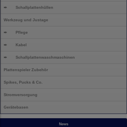
➨
Schallplattenhüllen
Werkzeug und Justage
➨
Pflege
➨
Kabel
➨
Schallplatten
waschmaschinen
Plattenspieler Zubehör
Spikes, Pucks & Co.
Stromversorgung
Gerätebasen
News