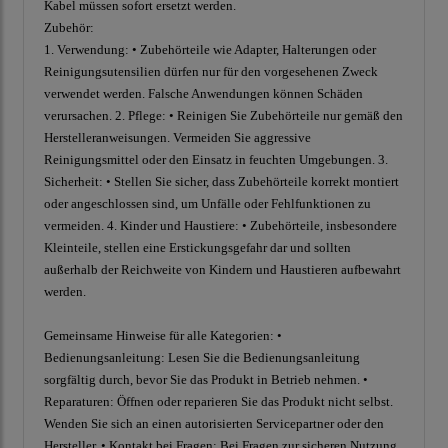
Kabel müssen sofort ersetzt werden.
Zubehör:
1. Verwendung: • Zubehörteile wie Adapter, Halterungen oder
Reinigungsutensilien dürfen nur für den vorgesehenen Zweck
verwendet werden. Falsche Anwendungen können Schäden
verursachen. 2. Pflege: • Reinigen Sie Zubehörteile nur gemäß den
Herstelleranweisungen. Vermeiden Sie aggressive
Reinigungsmittel oder den Einsatz in feuchten Umgebungen. 3.
Sicherheit: • Stellen Sie sicher, dass Zubehörteile korrekt montiert
oder angeschlossen sind, um Unfälle oder Fehlfunktionen zu
vermeiden. 4. Kinder und Haustiere: • Zubehörteile, insbesondere
Kleinteile, stellen eine Erstickungsgefahr dar und sollten
außerhalb der Reichweite von Kindern und Haustieren aufbewahrt
werden.
Gemeinsame Hinweise für alle Kategorien: •
Bedienungsanleitung: Lesen Sie die Bedienungsanleitung
sorgfältig durch, bevor Sie das Produkt in Betrieb nehmen. •
Reparaturen: Öffnen oder reparieren Sie das Produkt nicht selbst.
Wenden Sie sich an einen autorisierten Servicepartner oder den
Hersteller. • Kontakt bei Fragen: Bei Fragen zur sicheren Nutzung