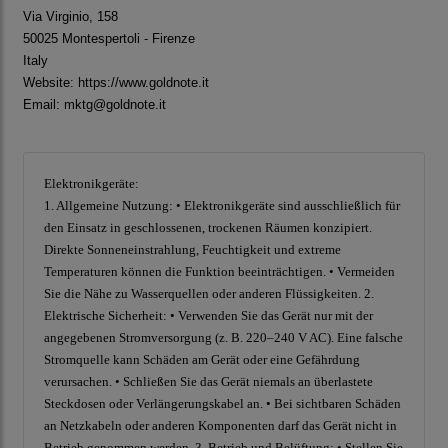
Via Virginio, 158
50025 Montespertoli - Firenze
Italy
Website:
https://www.goldnote.it
Email: mktg@goldnote.it
Elektronikgeräte:
1. Allgemeine Nutzung: • Elektronikgeräte sind ausschließlich für
den Einsatz in geschlossenen, trockenen Räumen konzipiert.
Direkte Sonneneinstrahlung, Feuchtigkeit und extreme
Temperaturen können die Funktion beeinträchtigen. • Vermeiden
Sie die Nähe zu Wasserquellen oder anderen Flüssigkeiten. 2.
Elektrische Sicherheit: • Verwenden Sie das Gerät nur mit der
angegebenen Stromversorgung (z. B. 220–240 V AC). Eine falsche
Stromquelle kann Schäden am Gerät oder eine Gefährdung
verursachen. • Schließen Sie das Gerät niemals an überlastete
Steckdosen oder Verlängerungskabel an. • Bei sichtbaren Schäden
an Netzkabeln oder anderen Komponenten darf das Gerät nicht in
Betrieb genommen werden. 3. Betrieb und Belüftung: • Stellen Sie