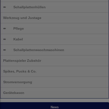
➨
Schallplattenhüllen
Werkzeug und Justage
➨
Pflege
➨
Kabel
➨
Schallplatten
waschmaschinen
Plattenspieler Zubehör
Spikes, Pucks & Co.
Stromversorgung
Gerätebasen
News