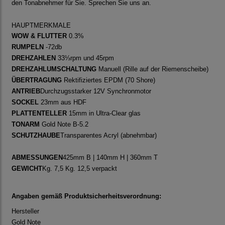
den Tonabnehmer für Sie. Sprechen Sie uns an.
HAUPTMERKMALE
WOW & FLUTTER
0.3%
RUMPELN
-72db
DREHZAHLEN
33⅓rpm und 45rpm
DREHZAHLUMSCHALTUNG
Manuell (Rille auf der Riemenscheibe)
ÜBERTRAGUNG
Rektifiziertes EPDM (70 Shore)
ANTRIEB
Durchzugsstarker 12V Synchronmotor
SOCKEL
23mm aus HDF
PLATTENTELLER
15mm in Ultra-Clear glas
TONARM
Gold Note B-5.2
SCHUTZHAUBE
Transparentes Acryl (abnehmbar)
ABMESSUNGEN
425mm B | 140mm H | 360mm T
GEWICHT
Kg. 7,5 Kg. 12,5 verpackt
Angaben gemäß Produktsicherheitsverordnung:
Hersteller
Gold Note