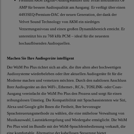
Premium AKM Digital-/Analogwandler und Texas Instruments OP
AMP für bessere Audioqualität am Ausgang: Er verfügt über einen
4493SEQ-Premium-DAC der neuen Generation, der dank der
Velvet Sound Technology von AKM ein niedriges
Verzerrungsniveau und einen großen Dynamikbereich erreicht. Er
unterstützt bis zu 768 kHz PCM – ideal für die neuesten
hochauflösenden Audioquellen.
Machen Sie Ihre Audiogeräte intelligent
Der WiiM Pro Plus richtet sich an alle, die ihre alten aber hochwertigen
Audiosysteme wiederbeleben oder ihre aktuellen Audiogeräte fit für die
Moderne machen und vernetzen möchten. Durch den nahtlosen Anschluss
Ihrer Audiogeräte an den WiFi-, Ethernet-, RCA-, TOSLINK- oder Coax-
Ausgang vereinfacht die WiiM Pro Plus den Prozess und sorgt für einen
reibungslosen Umstieg. Die Kompatibilität mit Sprachassistenten wie Siri,
Alexa und Google gibt Ihnen die Freiheit, Ihre bevorzugte
Sprachsteuerungsmethode zu wählen, die eine mühelose Verwaltung von
Musikauswahl, Lautstärkeregelung und Wiedergabe ermöglicht. Die WiiM
Pro Plus wird im Bundle mit der WiiM-Sprachfernbedienung verkauft, die
eine komfortable Alternative der kabellosen Steuerung bietet.