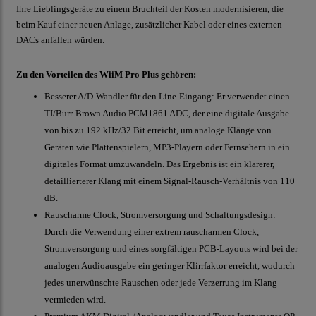
Ihre Lieblingsgeräte zu einem Bruchteil der Kosten modernisieren, die
beim Kauf einer neuen Anlage, zusätzlicher Kabel oder eines externen
DACs anfallen würden.
Zu den Vorteilen des WiiM Pro Plus gehören:
Besserer A/D-Wandler für den Line-Eingang: Er verwendet einen
TI/Burr-Brown Audio PCM1861 ADC, der eine digitale Ausgabe
von bis zu 192 kHz/32 Bit erreicht, um analoge Klänge von
Geräten wie Plattenspielern, MP3-Playern oder Fernsehern in ein
digitales Format umzuwandeln. Das Ergebnis ist ein klarerer,
detaillierterer Klang mit einem Signal-Rausch-Verhältnis von 110
dB.
Rauscharme Clock, Stromversorgung und Schaltungsdesign:
Durch die Verwendung einer extrem rauscharmen Clock,
Stromversorgung und eines sorgfältigen PCB-Layouts wird bei der
analogen Audioausgabe ein geringer Klirrfaktor erreicht, wodurch
jedes unerwünschte Rauschen oder jede Verzerrung im Klang
vermieden wird.