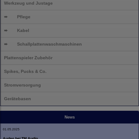
Werkzeug und Justage
➨
Pflege
➨
Kabel
➨
Schallplatten
waschmaschinen
Plattenspieler Zubehör
Spikes, Pucks & Co.
Stromversorgung
Gerätebasen
News
01.05.2025
Audes bei TM Audio