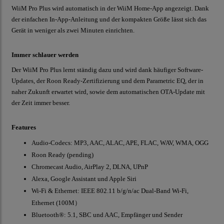
WiiM Pro Plus wird automatisch in der WiiM Home-App angezeigt. Dank
der einfachen In-App-Anleitung und der kompakten Größe lässt sich das
Gerät in weniger als zwei Minuten einrichten.
Immer schlauer werden
Der WiiM Pro Plus lernt ständig dazu und wird dank häufiger Software-
Updates, der Roon Ready-Zertifizierung und dem Parametric EQ, der in
naher Zukunft erwartet wird, sowie dem automatischen OTA-Update mit
der Zeit immer besser.
Features
Audio-Codecs: MP3, AAC, ALAC, APE, FLAC, WAV, WMA, OGG
Roon Ready (pending)
Chromecast Audio, AirPlay 2, DLNA, UPnP
Alexa, Google Assistant und Apple Siri
Wi-Fi & Ethernet: IEEE 802.11 b/g/n/ac Dual-Band Wi-Fi,
Ethernet (100M）
Bluetooth®: 5.1, SBC und AAC, Empfänger und Sender