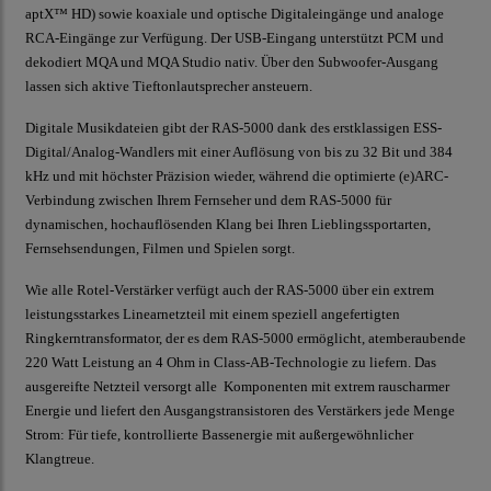
aptX™ HD) sowie koaxiale und optische Digitaleingänge und analoge
RCA-Eingänge zur Verfügung. Der USB-Eingang unterstützt PCM und
dekodiert MQA und MQA Studio nativ. Über den Subwoofer-Ausgang
lassen sich aktive Tieftonlautsprecher ansteuern.
Digitale Musikdateien gibt der RAS-5000 dank des erstklassigen ESS-
Digital/Analog-Wandlers mit einer Auflösung von bis zu 32 Bit und 384
kHz und mit höchster Präzision wieder, während die optimierte (e)ARC-
Verbindung zwischen Ihrem Fernseher und dem RAS-5000 für
dynamischen, hochauflösenden Klang bei Ihren Lieblingssportarten,
Fernsehsendungen, Filmen und Spielen sorgt.
Wie alle Rotel-Verstärker verfügt auch der RAS-5000 über ein extrem
leistungsstarkes Linearnetzteil mit einem speziell angefertigten
Ringkerntransformator, der es dem RAS-5000 ermöglicht, atemberaubende
220 Watt Leistung an 4 Ohm in Class-AB-Technologie zu liefern. Das
ausgereifte Netzteil versorgt alle Komponenten mit extrem rauscharmer
Energie und liefert den Ausgangstransistoren des Verstärkers jede Menge
Strom: Für tiefe, kontrollierte Bassenergie mit außergewöhnlicher
Klangtreue.