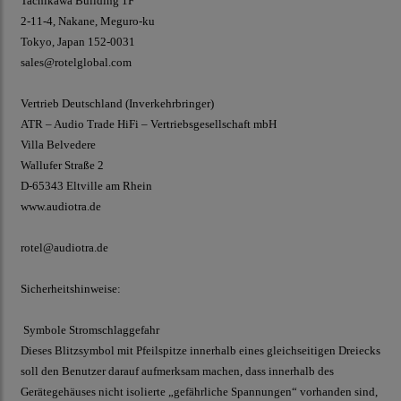
Tachikawa Building 1F
2-11-4, Nakane, Meguro-ku
Tokyo, Japan 152-0031
sales@rotelglobal.com
Vertrieb Deutschland (Inverkehrbringer)
ATR – Audio Trade HiFi – Vertriebsgesellschaft mbH
Villa Belvedere
Wallufer Straße 2
D-65343 Eltville am Rhein
www.audiotra.de
rotel@audiotra.de
Sicherheitshinweise:
Symbole Stromschlaggefahr
Dieses Blitzsymbol mit Pfeilspitze innerhalb eines gleichseitigen Dreiecks
soll den Benutzer darauf aufmerksam machen, dass innerhalb des
Gerätegehäuses nicht isolierte „gefährliche Spannungen“ vorhanden sind,