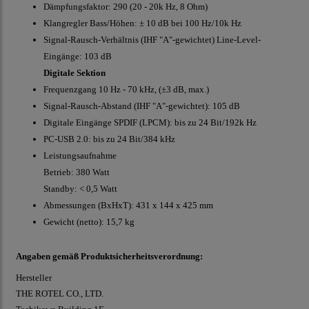
Dämpfungsfaktor: 290 (20 - 20k Hz, 8 Ohm)
Klangregler Bass/Höhen: ± 10 dB bei 100 Hz/10k Hz
Signal-Rausch-Verhältnis (IHF "A"-gewichtet) Line-Level-
Eingänge: 103 dB
Digitale Sektion
Frequenzgang 10 Hz - 70 kHz, (±3 dB, max.)
Signal-Rausch-Abstand (IHF "A"-gewichtet): 105 dB
Digitale Eingänge SPDIF (LPCM): bis zu 24 Bit/192k Hz
PC-USB 2.0: bis zu 24 Bit/384 kHz
Leistungsaufnahme
Betrieb: 380 Watt
Standby: < 0,5 Watt
Abmessungen (BxHxT): 431 x 144 x 425 mm
Gewicht (netto): 15,7 kg
Angaben gemäß Produktsicherheitsverordnung:
Hersteller
THE ROTEL CO., LTD.